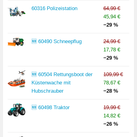
60316 Polizeistation
64,99 €
45,94 €
−29 %
🆕 60490 Schneepflug
24,99 €
17,78 €
−29 %
🆕 60504 Rettungsboot der
109,99 €
Küstenwache mit
78,67 €
Hubschrauber
−28 %
🆕 60498 Traktor
19,99 €
14,82 €
−26 %