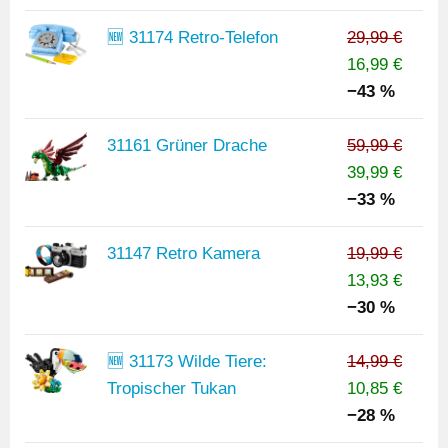
🆕 31174 Retro-Telefon
29,99 €
16,99 €
−43 %
31161 Grüner Drache
59,99 €
39,99 €
−33 %
31147 Retro Kamera
19,99 €
13,93 €
−30 %
🆕 31173 Wilde Tiere:
14,99 €
Tropischer Tukan
10,85 €
−28 %