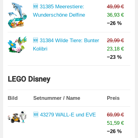
🆕 31385 Meerestiere:
49,99 €
Wunderschöne Delfine
36,93 €
−26 %
🆕 31384 Wilde Tiere: Bunter
29,99 €
Kolibri
23,18 €
−23 %
LEGO Disney
Bild
Setnummer / Name
Preis
🆕 43279 WALL-E und EVE
69,99 €
51,59 €
−26 %