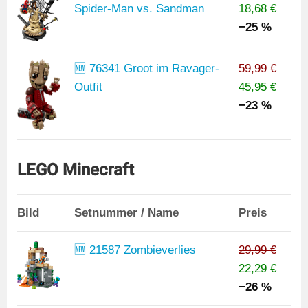
Spider-Man vs. Sandman
18,68 €
−25 %
🆕 76341 Groot im Ravager-
59,99 €
Outfit
45,95 €
−23 %
LEGO Minecraft
Bild
Setnummer / Name
Preis
🆕 21587 Zombieverlies
29,99 €
22,29 €
−26 %