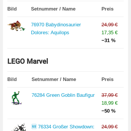
Bild
Setnummer / Name
Preis
76970 Babydinosaurier
24,99 €
Dolores: Aquilops
17,35 €
−31 %
LEGO Marvel
Bild
Setnummer / Name
Preis
76284 Green Goblin Baufigur
37,99 €
18,99 €
−50 %
🆕 76334 Großer Showdown:
24,99 €