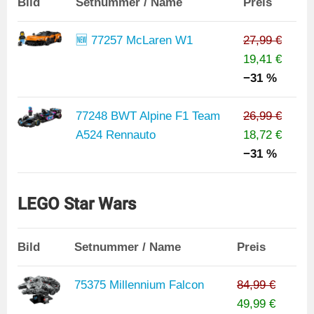
Bild
Setnummer / Name
Preis
🆕 77257 McLaren W1
27,99 €
19,41 €
−31 %
77248 BWT Alpine F1 Team
26,99 €
A524 Rennauto
18,72 €
−31 %
LEGO Star Wars
Bild
Setnummer / Name
Preis
75375 Millennium Falcon
84,99 €
49,99 €