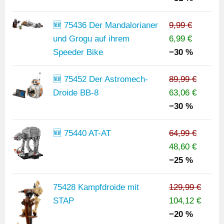
🆕 75436 Der Mandalorianer
9,99 €
und Grogu auf ihrem
6,99 €
Speeder Bike
−30 %
🆕 75452 Der Astromech-
89,99 €
Droide BB-8
63,06 €
−30 %
🆕 75440 AT-AT
64,99 €
48,60 €
−25 %
75428 Kampfdroide mit
129,99 €
STAP
104,12 €
−20 %