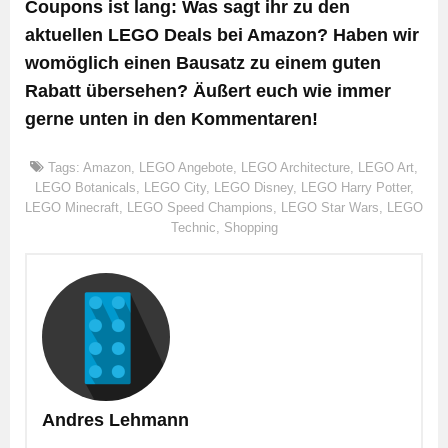
Coupons ist lang: Was sagt ihr zu den
aktuellen LEGO Deals bei Amazon? Haben wir
womöglich einen Bausatz zu einem guten
Rabatt übersehen? Äußert euch wie immer
gerne unten in den Kommentaren!
Tags:
Amazon
,
LEGO Angebote
,
LEGO Architecture
,
LEGO Art
,
LEGO Botanicals
,
LEGO City
,
LEGO Disney
,
LEGO Harry Potter
,
LEGO Minecraft
,
LEGO Speed Champions
,
LEGO Star Wars
,
LEGO
Technic
,
Shopping
Andres Lehmann