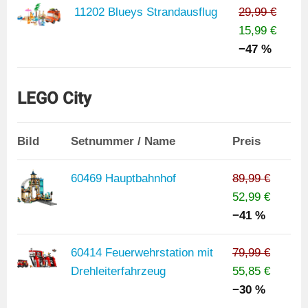
11202 Blueys Strandausflug
29,99 €
15,99 €
−47 %
LEGO City
Bild
Setnummer / Name
Preis
60469 Hauptbahnhof
89,99 €
52,99 €
−41 %
60414 Feuerwehrstation mit
79,99 €
Drehleiterfahrzeug
55,85 €
−30 %