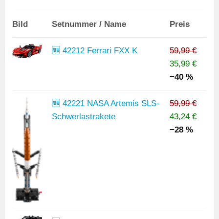
Bild
Setnummer / Name
Preis
🆕 42212 Ferrari FXX K
59,99 €
35,99 €
−40 %
🆕 42221 NASA Artemis SLS-
59,99 €
Schwerlastrakete
43,24 €
−28 %