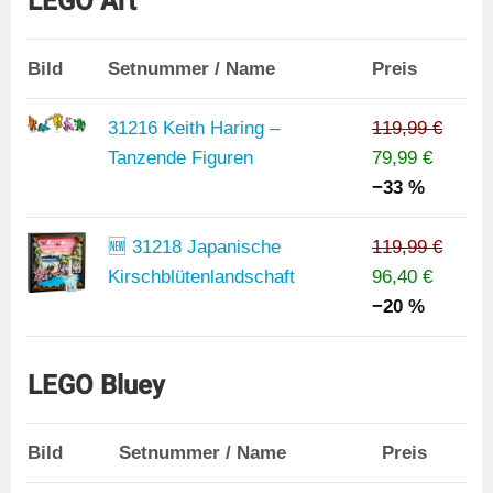
LEGO Art
Bild
Setnummer / Name
Preis
31216 Keith Haring –
119,99 €
Tanzende Figuren
79,99 €
−33 %
🆕 31218 Japanische
119,99 €
Kirschblütenlandschaft
96,40 €
−20 %
LEGO Bluey
Bild
Setnummer / Name
Preis