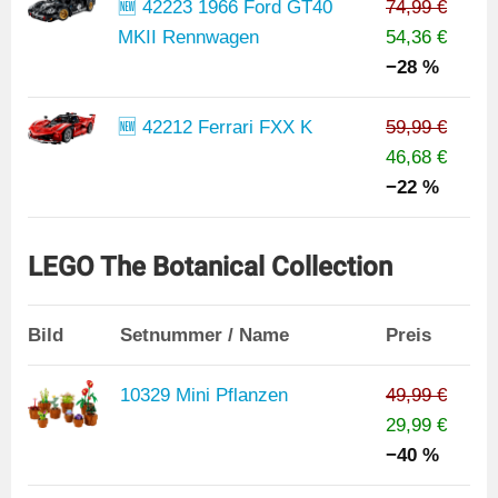
🆕 42223 1966 Ford GT40
74,99 €
MKII Rennwagen
54,36 €
−28 %
🆕 42212 Ferrari FXX K
59,99 €
46,68 €
−22 %
LEGO The Botanical Collection
Bild
Setnummer / Name
Preis
10329 Mini Pflanzen
49,99 €
29,99 €
−40 %