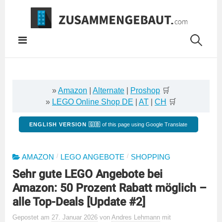
Springe
zum
Inhalt
»
Amazon
|
Alternate
|
Proshop
🛒
»
LEGO Online Shop DE
|
AT
|
CH
🛒
ENGLISH VERSION 🇬🇧
of this page using Google Translate
/
/
AMAZON
LEGO ANGEBOTE
SHOPPING
Sehr gute LEGO Angebote bei
Amazon: 50 Prozent Rabatt möglich –
alle Top-Deals [Update #2]
Gepostet
am
27. Januar 2026
von
Andres Lehmann
mit