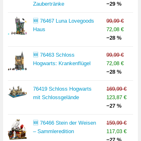
Zaubertränke
−29 %
🆕 76467 Luna Lovegoods
99,99 €
Haus
72,08 €
−28 %
🆕 76463 Schloss
99,99 €
Hogwarts: Krankenflügel
72,08 €
−28 %
76419 Schloss Hogwarts
169,99 €
mit Schlossgelände
123,87 €
−27 %
🆕 76466 Stein der Weisen
159,99 €
– Sammleredition
117,03 €
−27 %