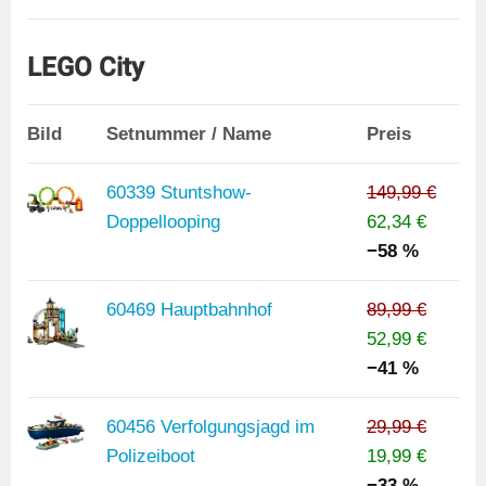
LEGO City
Bild
Setnummer / Name
Preis
60339 Stuntshow-
149,99 €
Doppellooping
62,34 €
−58 %
60469 Hauptbahnhof
89,99 €
52,99 €
−41 %
60456 Verfolgungsjagd im
29,99 €
Polizeiboot
19,99 €
−33 %