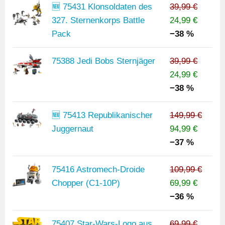
🆕 75431 Klonsoldaten des
39,99 €
327. Sternenkorps Battle
24,99 €
Pack
−38 %
75388 Jedi Bobs Sternjäger
39,99 €
24,99 €
−38 %
🆕 75413 Republikanischer
149,99 €
Juggernaut
94,99 €
−37 %
75416 Astromech-Droide
109,99 €
Chopper (C1-10P)
69,99 €
−36 %
75407 Star-Wars-Logo aus
69,99 €