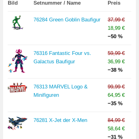
Bild
Setnummer / Name
Preis
76284 Green Goblin Baufigur
37,99 €
18,99 €
−50 %
76316 Fantastic Four vs.
59,99 €
Galactus Baufigur
36,99 €
−38 %
76313 MARVEL Logo &
99,99 €
Minifiguren
64,95 €
−35 %
76281 X-Jet der X-Men
84,99 €
58,64 €
−31 %