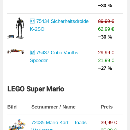
−30 %
🆕 75434 Sicherheitsdroide
89,99 €
K-2SO
62,99 €
−30 %
🆕 75437 Cobb Vanths
29,99 €
Speeder
21,99 €
−27 %
LEGO Super Mario
Bild
Setnummer / Name
Preis
72035 Mario Kart – Toads
39,99 €