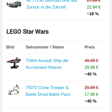
🆕 77256 Zeitmaschine aus
27,99 €
Zurück in die Zukunft
22,84 €
−18 %
LEGO Star Wars
Bild
Setnummer / Name
Preis
75404 Assault Ship der
49,99 €
Acclamator-Klasse
29,99 €
−40 %
75372 Clone Trooper &
29,99 €
Battle Droid Battle Pack
17,99 €
−40 %