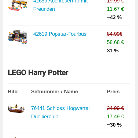
42659 Abenteuertrip mit
19,99 €
Freunden
11,67 €
−42 %
42619 Popstar-Tourbus
84,99€
58,68 €
31 %
LEGO Harry Potter
Bild
Setnummer / Name
Preis
76441 Schloss Hogwarts:
24,99 €
Duellierclub
17,49 €
−30 %