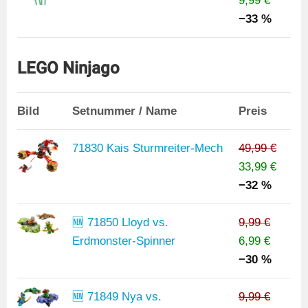
9,99 €
−33 %
LEGO Ninjago
Bild
Setnummer / Name
Preis
71830 Kais Sturmreiter-Mech
49,99 €
33,99 €
−32 %
🆕 71850 Lloyd vs.
9,99 €
Erdmonster-Spinner
6,99 €
−30 %
🆕 71849 Nya vs.
9,99 €