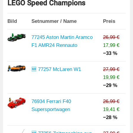
LEGO Speed Champions
Bild
Setnummer / Name
Preis
77245 Aston Martin Aramco
26,99 €
F1 AMR24 Rennauto
17,99 €
−33 %
🆕 77257 McLaren W1
27,99 €
19,99 €
−29 %
76934 Ferrari F40
26,99 €
Supersportwagen
19,41 €
−28 %