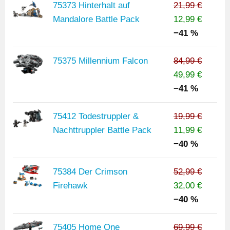
75373 Hinterhalt auf
21,99 €
Mandalore Battle Pack
12,99 €
−41 %
75375 Millennium Falcon
84,99 €
49,99 €
−41 %
75412 Todestruppler &
19,99 €
Nachttruppler Battle Pack
11,99 €
−40 %
75384 Der Crimson
52,99 €
Firehawk
32,00 €
−40 %
75405 Home One
69,99 €