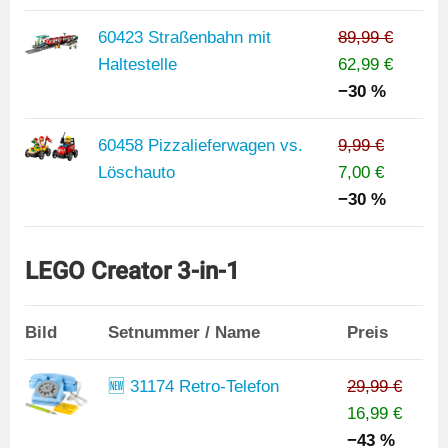
60423 Straßenbahn mit
89,99 €
Haltestelle
62,99 €
−30 %
60458 Pizzalieferwagen vs.
9,99 €
Löschauto
7,00 €
−30 %
LEGO Creator 3-in-1
Bild
Setnummer / Name
Preis
🆕 31174 Retro-Telefon
29,99 €
16,99 €
−43 %