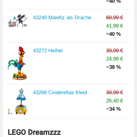
−40 %
43240 Malefiz als Drache
69,99 €
41,99 €
−40 %
43272 Heihei
39,99 €
24,99 €
−38 %
43266 Cinderellas Kleid
39,99 €
26,40 €
−34 %
LEGO Dreamzzz