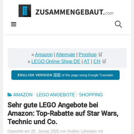
Springe
zum
Inhalt
»
Amazon
|
Alternate
|
Proshop
🛒
»
LEGO Online Shop DE
|
AT
|
CH
🛒
ENGLISH VERSION 🇬🇧
of this page using Google Translate
/
/
AMAZON
LEGO ANGEBOTE
SHOPPING
Sehr gute LEGO Angebote bei
Amazon: Top-Rabatte auf Star Wars,
Technic und Co.
Gepostet
am
29. Januar 2026
von
Andres Lehmann
mit