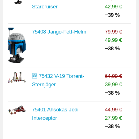
Starcruiser
42,99 €
−39 %
75408 Jango-Fett-Helm
79,99 €
49,99 €
−38 %
🆕 75432 V-19 Torrent-
64,99 €
Sternjäger
39,99 €
−38 %
75401 Ahsokas Jedi
44,99 €
Interceptor
27,99 €
−38 %