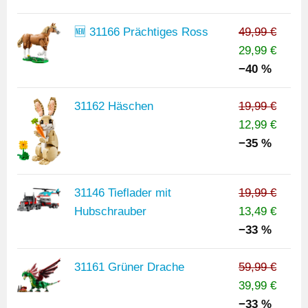
🆕 31166 Prächtiges Ross
49,99 €
29,99 €
−40 %
31162 Häschen
19,99 €
12,99 €
−35 %
31146 Tieflader mit
19,99 €
Hubschrauber
13,49 €
−33 %
31161 Grüner Drache
59,99 €
39,99 €
−33 %