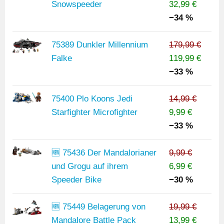
Snowspeeder
32,99 €
−34 %
75389 Dunkler Millennium
179,99 €
Falke
119,99 €
−33 %
75400 Plo Koons Jedi
14,99 €
Starfighter Microfighter
9,99 €
−33 %
🆕 75436 Der Mandalorianer
9,99 €
und Grogu auf ihrem
6,99 €
Speeder Bike
−30 %
🆕 75449 Belagerung von
19,99 €
Mandalore Battle Pack
13,99 €