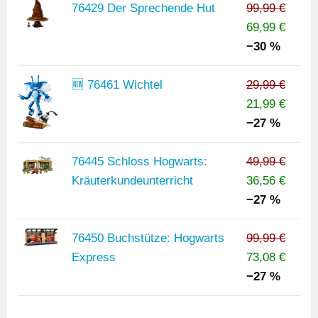
76429 Der Sprechende Hut
99,99 €
69,99 €
−30 %
🆕 76461 Wichtel
29,99 €
21,99 €
−27 %
76445 Schloss Hogwarts:
49,99 €
Kräuterkundeunterricht
36,56 €
−27 %
76450 Buchstütze: Hogwarts
99,99 €
Express
73,08 €
−27 %