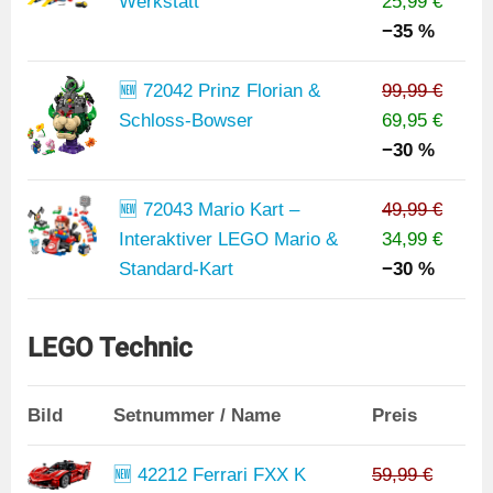
Werkstatt
25,99 €
−35 %
🆕 72042 Prinz Florian &
99,99 €
Schloss-Bowser
69,95 €
−30 %
🆕 72043 Mario Kart –
49,99 €
Interaktiver LEGO Mario &
34,99 €
Standard-Kart
−30 %
LEGO Technic
Bild
Setnummer / Name
Preis
🆕 42212 Ferrari FXX K
59,99 €