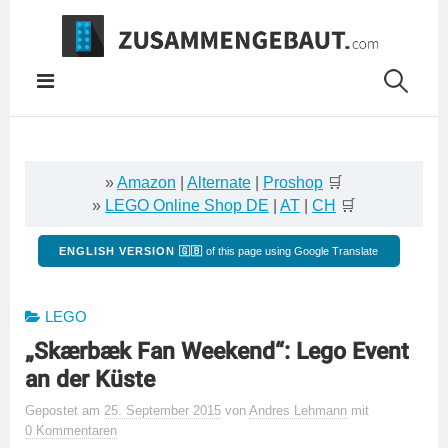
Springe
zum
Inhalt
»
Amazon
|
Alternate
|
Proshop
🛒
»
LEGO Online Shop DE
|
AT
|
CH
🛒
ENGLISH VERSION 🇬🇧
of this page using Google Translate
LEGO
„Skærbæk Fan Weekend“: Lego Event
an der Küste
Gepostet
am
25. September 2015
von
Andres Lehmann
mit
0 Kommentaren