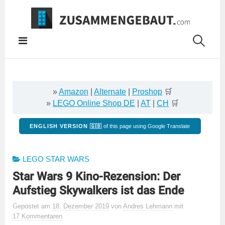
Springe
zum
Inhalt
»
Amazon
|
Alternate
|
Proshop
🛒
»
LEGO Online Shop DE
|
AT
|
CH
🛒
ENGLISH VERSION 🇬🇧
of this page using Google Translate
LEGO STAR WARS
Star Wars 9 Kino-Rezension: Der
Aufstieg Skywalkers ist das Ende
Gepostet
am
18. Dezember 2019
von
Andres Lehmann
mit
17 Kommentaren