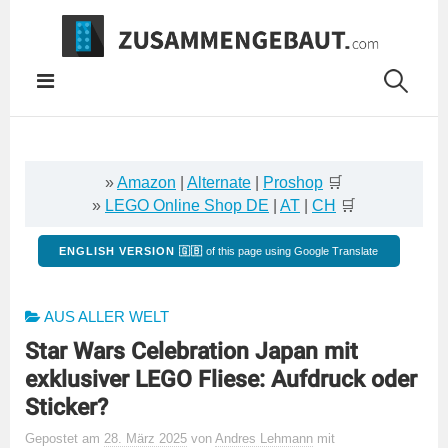
Springe
zum
Inhalt
»
Amazon
|
Alternate
|
Proshop
🛒
»
LEGO Online Shop DE
|
AT
|
CH
🛒
ENGLISH VERSION 🇬🇧
of this page using Google Translate
AUS ALLER WELT
Star Wars Celebration Japan mit
exklusiver LEGO Fliese: Aufdruck oder
Sticker?
Gepostet
am
28. März 2025
von
Andres Lehmann
mit