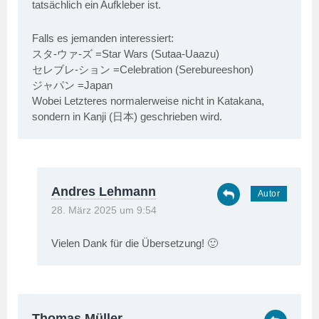
tatsächlich ein Aufkleber ist.
Falls es jemanden interessiert:
スタ-ウァ-ズ =Star Wars (Sutaa-Uaazu)
セレブレ-ション =Celebration (Serebureeshon)
ジャパン =Japan
Wobei Letzteres normalerweise nicht in Katakana,
sondern in Kanji (日本) geschrieben wird.
Andres Lehmann
28. März 2025 um 9:54
Vielen Dank für die Übersetzung! 🙂
Thomas Müller