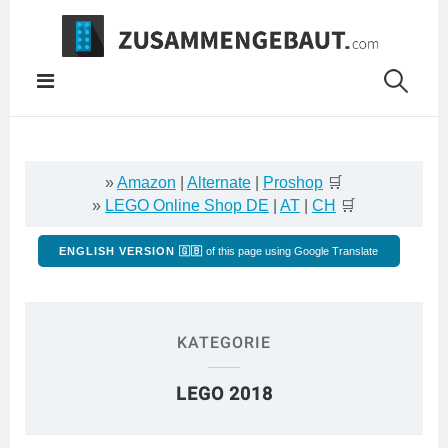
Springe
zum
Inhalt
»
Amazon
|
Alternate
|
Proshop
🛒
»
LEGO Online Shop DE
|
AT
|
CH
🛒
ENGLISH VERSION 🇬🇧
of this page using Google Translate
KATEGORIE
LEGO 2018