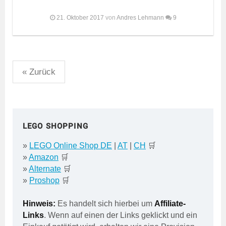
21. Oktober 2017
von
Andres Lehmann
9
Seitennummerierung
« Zurück
der
Beiträge
LEGO SHOPPING
»
LEGO Online Shop DE
|
AT
|
CH
🛒
»
Amazon
🛒
»
Alternate
🛒
»
Proshop
🛒
Hinweis:
Es handelt sich hierbei um
Affiliate-
Links
. Wenn auf einen der Links geklickt und ein