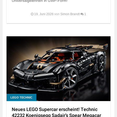
Universalgelehrten in GWP-Form!
19. Juni 2026
von
Simon Brandt
1
LEGO TECHNIC
Neues LEGO Supercar erscheint! Technic
42232 Koenigsegg Sadair’s Spear Megacar