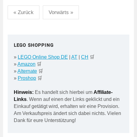
Seitennummerierung
« Zurück
Vorwärts »
der
Beiträge
LEGO SHOPPING
»
LEGO Online Shop DE
|
AT
|
CH
🛒
»
Amazon
🛒
»
Alternate
🛒
»
Proshop
🛒
Hinweis:
Es handelt sich hierbei um
Affiliate-
Links
. Wenn auf einen der Links geklickt und ein
Einkauf getätigt wird, erhalten wir eine Provision.
Am Verkaufspreis ändert sich dabei nichts. Vielen
Dank für eure Unterstützung!