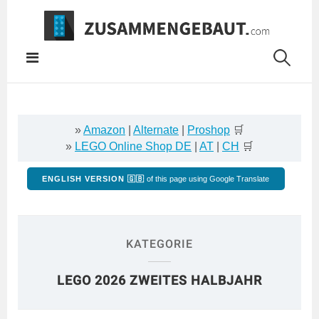
Springe
zum
Inhalt
»
Amazon
|
Alternate
|
Proshop
🛒
»
LEGO Online Shop DE
|
AT
|
CH
🛒
ENGLISH VERSION 🇬🇧
of this page using Google Translate
KATEGORIE
LEGO 2026 ZWEITES HALBJAHR