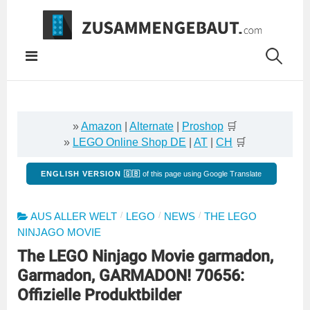
Springe
zum
Inhalt
»
Amazon
|
Alternate
|
Proshop
🛒
»
LEGO Online Shop DE
|
AT
|
CH
🛒
ENGLISH VERSION 🇬🇧
of this page using Google Translate
/
/
/
AUS ALLER WELT
LEGO
NEWS
THE LEGO
NINJAGO MOVIE
The LEGO Ninjago Movie garmadon,
Garmadon, GARMADON! 70656:
Offizielle Produktbilder