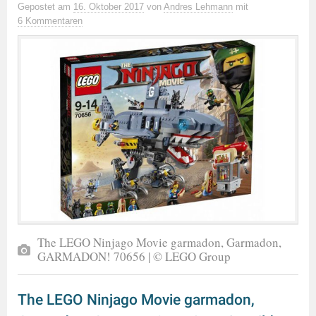
Gepostet
am
16. Oktober 2017
von
Andres Lehmann
mit
6 Kommentaren
The LEGO Ninjago Movie garmadon, Garmadon,
GARMADON! 70656 | © LEGO Group
The LEGO Ninjago Movie garmadon,