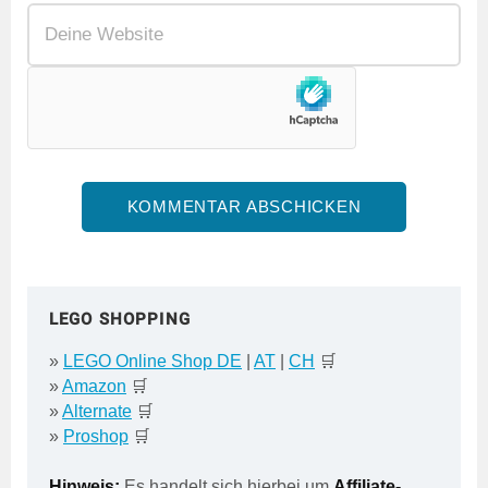
LEGO SHOPPING
»
LEGO Online Shop DE
|
AT
|
CH
🛒
»
Amazon
🛒
»
Alternate
🛒
»
Proshop
🛒
Hinweis:
Es handelt sich hierbei um
Affiliate-