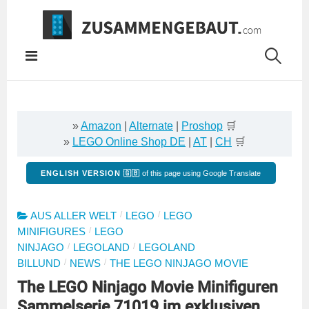
Springe
zum
Inhalt
»
Amazon
|
Alternate
|
Proshop
🛒
»
LEGO Online Shop DE
|
AT
|
CH
🛒
ENGLISH VERSION 🇬🇧
of this page using Google Translate
/
/
AUS ALLER WELT
LEGO
LEGO
/
MINIFIGURES
LEGO
/
/
NINJAGO
LEGOLAND
LEGOLAND
/
/
BILLUND
NEWS
THE LEGO NINJAGO MOVIE
The LEGO Ninjago Movie Minifiguren
Sammelserie 71019 im exklusiven