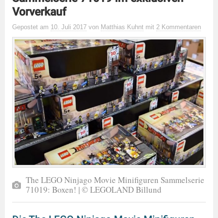
Vorverkauf
Gepostet
am
10. Juli 2017
von
Matthias Kuhnt
mit
2 Kommentaren
The LEGO Ninjago Movie Minifiguren Sammelserie
71019: Boxen! | © LEGOLAND Billund