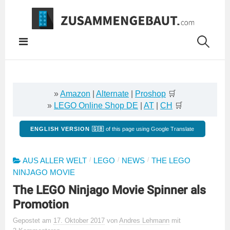
Springe
zum
Inhalt
»
Amazon
|
Alternate
|
Proshop
🛒
»
LEGO Online Shop DE
|
AT
|
CH
🛒
ENGLISH VERSION 🇬🇧
of this page using Google Translate
/
/
/
AUS ALLER WELT
LEGO
NEWS
THE LEGO
NINJAGO MOVIE
The LEGO Ninjago Movie Spinner als
Promotion
Gepostet
am
17. Oktober 2017
von
Andres Lehmann
mit