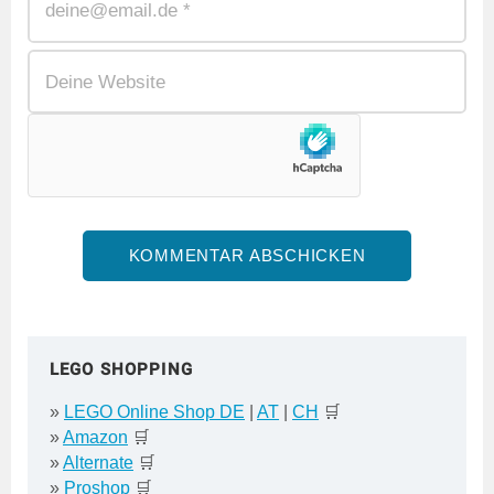
LEGO SHOPPING
»
LEGO Online Shop DE
|
AT
|
CH
🛒
»
Amazon
🛒
»
Alternate
🛒
»
Proshop
🛒