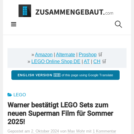
Springe
zum
Inhalt
»
Amazon
|
Alternate
|
Proshop
🛒
»
LEGO Online Shop DE
|
AT
|
CH
🛒
ENGLISH VERSION 🇬🇧
of this page using Google Translate
LEGO
Warner bestätigt LEGO Sets zum
neuen Superman Film für Sommer
2025!
Gepostet
am
2. Oktober 2024
von
Max Mohr
mit
1 Kommentar