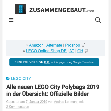
Springe
zum
Inhalt
»
Amazon
|
Alternate
|
Proshop
🛒
»
LEGO Online Shop DE
|
AT
|
CH
🛒
ENGLISH VERSION 🇬🇧
of this page using Google Translate
LEGO CITY
Alle neuen LEGO City Polybags 2019
in der Übersicht: Offizielle Bilder
Gepostet
am
7. Januar 2019
von
Andres Lehmann
mit
2 Kommentaren