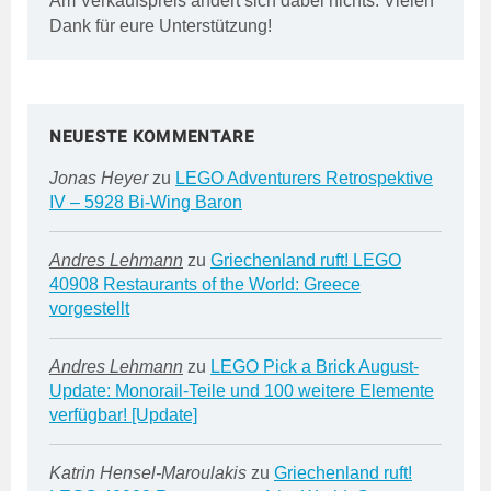
Am Verkaufspreis ändert sich dabei nichts. Vielen
Dank für eure Unterstützung!
NEUESTE KOMMENTARE
Jonas Heyer
zu
LEGO Adventurers Retrospektive
IV – 5928 Bi-Wing Baron
Andres Lehmann
zu
Griechenland ruft! LEGO
40908 Restaurants of the World: Greece
vorgestellt
Andres Lehmann
zu
LEGO Pick a Brick August-
Update: Monorail-Teile und 100 weitere Elemente
verfügbar! [Update]
Katrin Hensel-Maroulakis
zu
Griechenland ruft!