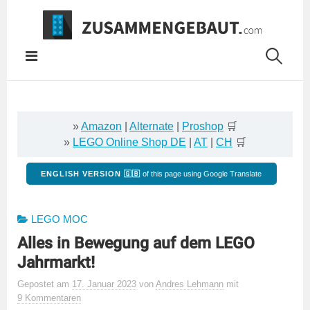
Springe
zum
Inhalt
»
Amazon
|
Alternate
|
Proshop
🛒
»
LEGO Online Shop DE
|
AT
|
CH
🛒
ENGLISH VERSION 🇬🇧
of this page using Google Translate
LEGO MOC
Alles in Bewegung auf dem LEGO
Jahrmarkt!
Gepostet
am
17. Januar 2023
von
Andres Lehmann
mit
9 Kommentaren