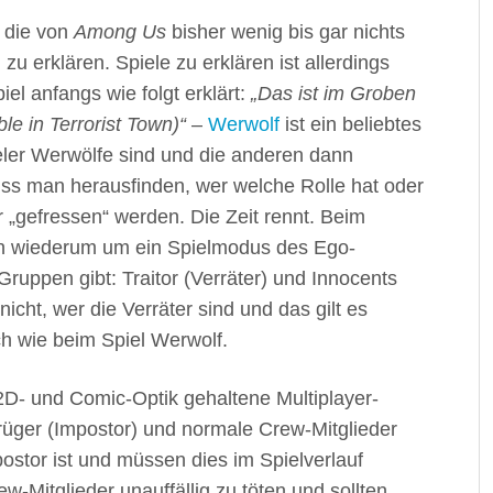
 die von
Among Us
bisher wenig bis gar nichts
u erklären. Spiele zu erklären ist allerdings
el anfangs wie folgt erklärt:
„Das ist im Groben
e in Terrorist Town)“
–
Werwolf
ist ein beliebtes
pieler Werwölfe sind und die anderen dann
ss man herausfinden, wer welche Rolle hat oder
„gefressen“ werden. Die Zeit rennt. Beim
ch wiederum um ein Spielmodus des Ego-
Gruppen gibt: Traitor (Verräter) und Innocents
cht, wer die Verräter sind und das gilt es
h wie beim Spiel Werwolf.
2D- und Comic-Optik gehaltene Multiplayer-
Betrüger (Impostor) und normale Crew-Mitglieder
postor ist und müssen dies im Spielverlauf
-Mitglieder unauffällig zu töten und sollten