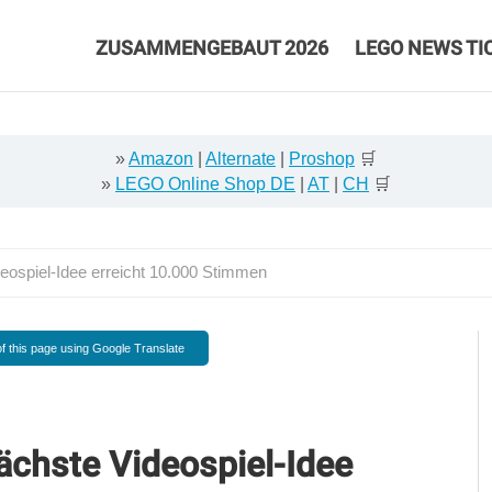
ZUSAMMENGEBAUT 2026
LEGO NEWS TI
»
Amazon
|
Alternate
|
Proshop
🛒
»
LEGO Online Shop DE
|
AT
|
CH
🛒
spiel-Idee erreicht 10.000 Stimmen
f this page using Google Translate
chste Videospiel-Idee