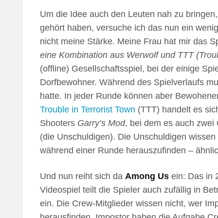
Um die Idee auch den Leuten nah zu bringen,
gehört haben, versuche ich das nun ein wenig z
nicht meine Stärke. Meine Frau hat mir das Spi
eine Kombination aus Werwolf und TTT (Troubl
(offline) Gesellschaftsspiel, bei der einige S
Dorfbewohner. Während des Spielverlaufs mu
hatte. In jeder Runde können aber Bewohener 
Trouble in Terrorist Town
(TTT) handelt es si
Shooters
Garry’s Mod
, bei dem es auch zwei 
(die Unschuldigen). Die Unschuldigen wissen ni
während einer Runde herauszufinden – ähnlic
Und nun reiht sich da
Among Us
ein: Das in 
Videospiel teilt die Spieler auch zufällig in 
ein. Die Crew-Mitglieder wissen nicht, wer Im
herausfinden. Impostor haben die Aufgabe Crew