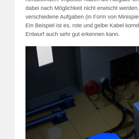
dabei nach Möglichkeit nicht erwischt werde
verschiedene Aufgaben (in Form von Minispiel
Ein Beispiel ist es, rote und gelbe Kabel kor
Entwurf auch sehr gut erkennen kann.