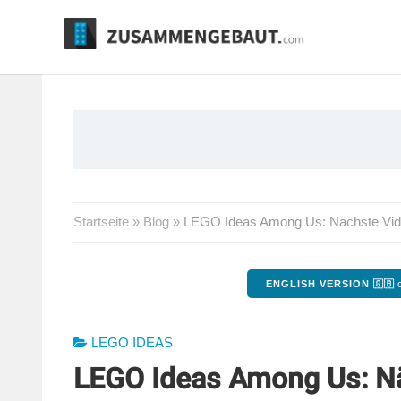
Springe
zum
Inhalt
Startseite
»
Blog
»
LEGO Ideas Among Us: Nächste Video
ENGLISH VERSION 🇬🇧
o
LEGO IDEAS
LEGO Ideas Among Us: Nä