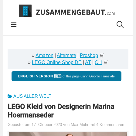
Springe
zum
Inhalt
»
Amazon
|
Alternate
|
Proshop
🛒
»
LEGO Online Shop DE
|
AT
|
CH
🛒
ENGLISH VERSION 🇬🇧
of this page using Google Translate
AUS ALLER WELT
LEGO Kleid von Designerin Marina
Hoermanseder
Gepostet
am
17. Oktober 2020
von
Max Mohr
mit
4 Kommentaren