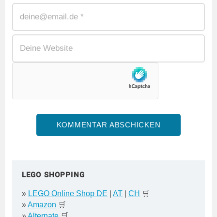
LEGO SHOPPING
»
LEGO Online Shop DE
|
AT
|
CH
🛒
»
Amazon
🛒
»
Alternate
🛒