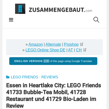
Springe
zum
Inhalt
»
Amazon
|
Alternate
|
Proshop
🛒
»
LEGO Online Shop DE
|
AT
|
CH
🛒
ENGLISH VERSION 🇬🇧
of this page using Google Translate
/
LEGO FRIENDS
REVIEWS
Essen in Heartlake City: LEGO Friends
41733 Bubble-Tea Mobil, 41728
Restaurant und 41729 Bio-Laden im
Review