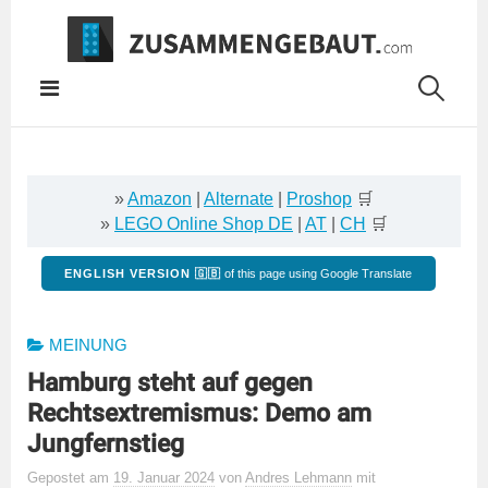
Springe
zum
Inhalt
»
Amazon
|
Alternate
|
Proshop
🛒
»
LEGO Online Shop DE
|
AT
|
CH
🛒
ENGLISH VERSION 🇬🇧
of this page using Google Translate
MEINUNG
Hamburg steht auf gegen
Rechtsextremismus: Demo am
Jungfernstieg
Gepostet
am
19. Januar 2024
von
Andres Lehmann
mit