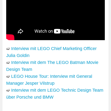
➫
Interview mit LEGO Chief Marketing Officer
Julia Goldin
➫
Interview mit dem The LEGO Batman Movie
Design Team
➫
LEGO House Tour: Interview mit General
Manager Jesper Vilstrup
➫
Interview mit dem LEGO Technic Design Team
über Porsche und BMW