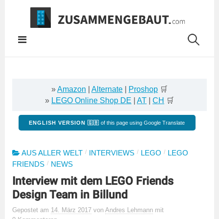
Springe
zum
Inhalt
»
Amazon
|
Alternate
|
Proshop
🛒
»
LEGO Online Shop DE
|
AT
|
CH
🛒
ENGLISH VERSION 🇬🇧
of this page using Google Translate
/
/
/
AUS ALLER WELT
INTERVIEWS
LEGO
LEGO
/
FRIENDS
NEWS
Interview mit dem LEGO Friends
Design Team in Billund
Gepostet
am
14. März 2017
von
Andres Lehmann
mit