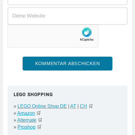
LEGO SHOPPING
»
LEGO Online Shop DE
|
AT
|
CH
🛒
»
Amazon
🛒
»
Alternate
🛒
»
Proshop
🛒