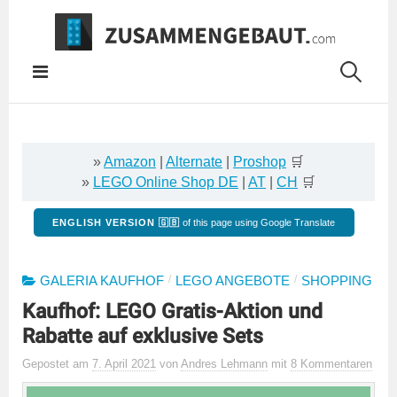
Springe
zum
Inhalt
»
Amazon
|
Alternate
|
Proshop
🛒
»
LEGO Online Shop DE
|
AT
|
CH
🛒
ENGLISH VERSION 🇬🇧
of this page using Google Translate
/
/
GALERIA KAUFHOF
LEGO ANGEBOTE
SHOPPING
Kaufhof: LEGO Gratis-Aktion und
Rabatte auf exklusive Sets
Gepostet
am
7. April 2021
von
Andres Lehmann
mit
8 Kommentaren