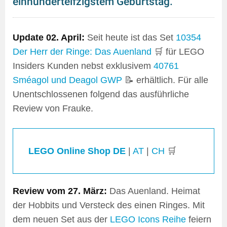
einhundertelfzigstem Geburtstag.
Update 02. April:
Seit heute ist das Set
10354
Der Herr der Ringe: Das Auenland
🛒 für LEGO
Insiders Kunden nebst exklusivem
40761
Sméagol und Deagol GWP
📝 erhältlich. Für alle
Unentschlossenen folgend das ausführliche
Review von Frauke.
LEGO Online Shop DE
|
AT
|
CH
🛒
Review vom 27. März:
Das Auenland. Heimat
der Hobbits und Versteck des einen Ringes. Mit
dem neuen Set aus der
LEGO Icons Reihe
feiern