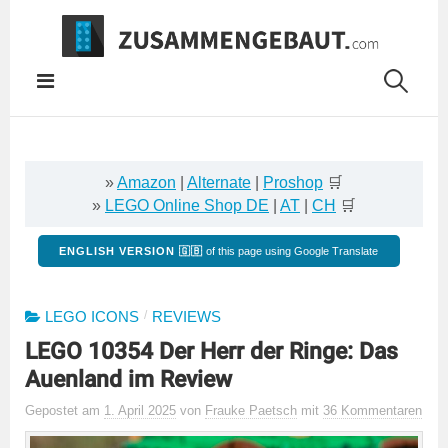
Springe
zum
Inhalt
»
Amazon
|
Alternate
|
Proshop
🛒
»
LEGO Online Shop DE
|
AT
|
CH
🛒
ENGLISH VERSION 🇬🇧
of this page using Google Translate
/
LEGO ICONS
REVIEWS
LEGO 10354 Der Herr der Ringe: Das
Auenland im Review
Gepostet
am
1. April 2025
von
Frauke Paetsch
mit
36 Kommentaren