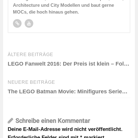
Architecture und City Modellen und baut gerne
MOCs, die hoch hinaus gehen.
Beitragsnavigation
ÄLTERE BEITRÄGE
LEGO Fanwelt 2016: Der Preis ist klein – Folge 1
NEUERE BEITRÄGE
The LEGO Batman Movie: Minifigures Series 71017 – das sind die Figuren
Schreibe einen Kommentar
Deine E-Mail-Adresse wird nicht veröffentlicht.
Erforderliche Felder sind mit
*
markiert