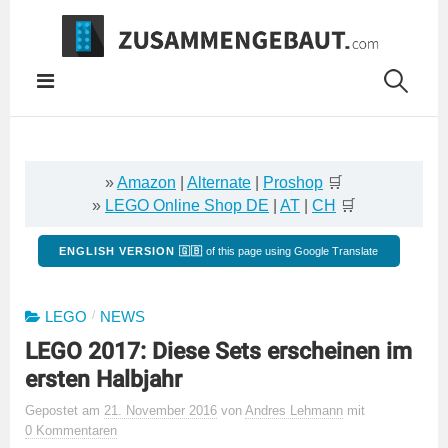
Springe
zum
Inhalt
»
Amazon
|
Alternate
|
Proshop
🛒
»
LEGO Online Shop DE
|
AT
|
CH
🛒
ENGLISH VERSION 🇬🇧
of this page using Google Translate
/
LEGO
NEWS
LEGO 2017: Diese Sets erscheinen im
ersten Halbjahr
Gepostet
am
21. November 2016
von
Andres Lehmann
mit
0 Kommentaren