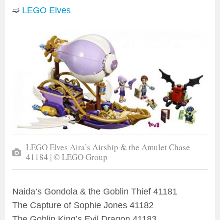
➫
LEGO Elves
LEGO Elves Aira’s Airship & the Amulet Chase
41184 | © LEGO Group
Naida’s Gondola & the Goblin Thief 41181
The Capture of Sophie Jones 41182
The Goblin King’s Evil Dragon 41183