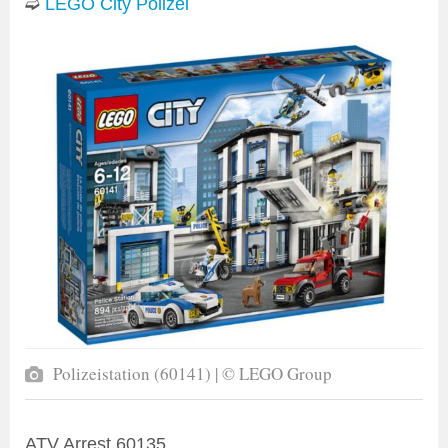
➫
LEGO City Polizei
Polizeistation (60141) | © LEGO Group
ATV Arrest 60135