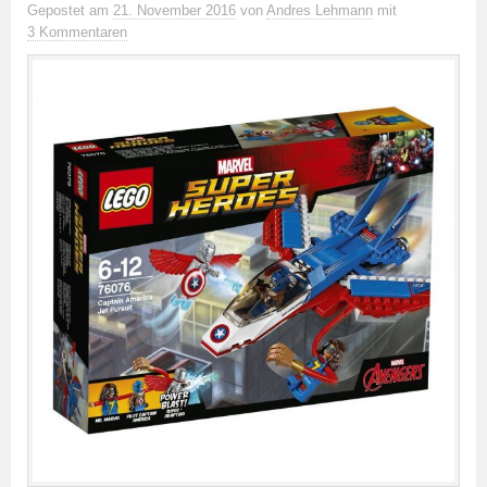
Gepostet
am
21. November 2016
von
Andres Lehmann
mit
3 Kommentaren