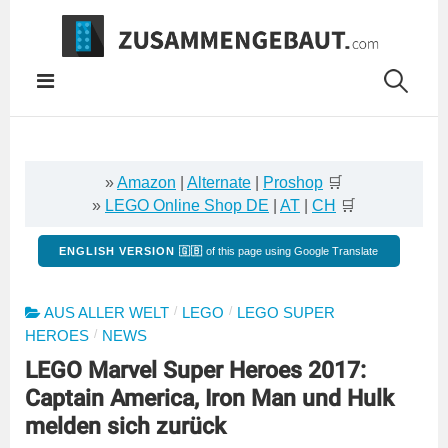
Springe
zum
Inhalt
»
Amazon
|
Alternate
|
Proshop
🛒
»
LEGO Online Shop DE
|
AT
|
CH
🛒
ENGLISH VERSION 🇬🇧
of this page using Google Translate
/
/
AUS ALLER WELT
LEGO
LEGO SUPER
/
HEROES
NEWS
LEGO Marvel Super Heroes 2017:
Captain America, Iron Man und Hulk
melden sich zurück