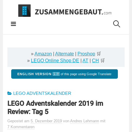
Springe
zum
Inhalt
»
Amazon
|
Alternate
|
Proshop
🛒
»
LEGO Online Shop DE
|
AT
|
CH
🛒
ENGLISH VERSION 🇬🇧
of this page using Google Translate
LEGO ADVENTSKALENDER
LEGO Adventskalender 2019 im
Review: Tag 5
Gepostet
am
5. Dezember 2019
von
Andres Lehmann
mit
7 Kommentaren