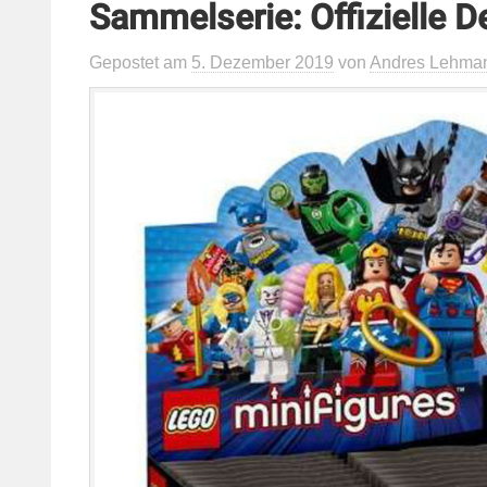
Sammelserie: Offizielle De
Gepostet
am
5. Dezember 2019
von
Andres Lehma