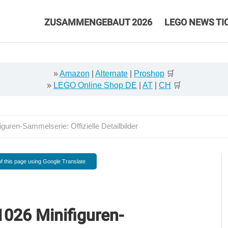
ZUSAMMENGEBAUT 2026
LEGO NEWS TI
»
Amazon
|
Alternate
|
Proshop
🛒
»
LEGO Online Shop DE
|
AT
|
CH
🛒
ren-Sammelserie: Offizielle Detailbilder
f this page using Google Translate
026 Minifiguren-