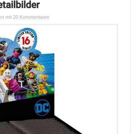
tailbilder
nn
mit
20 Kommentaren