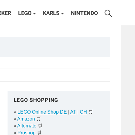
CKER
LEGO
KARLS
NINTENDO
LEGO SHOPPING
»
LEGO Online Shop DE
|
AT
|
CH
🛒
»
Amazon
🛒
»
Alternate
🛒
»
Proshop
🛒