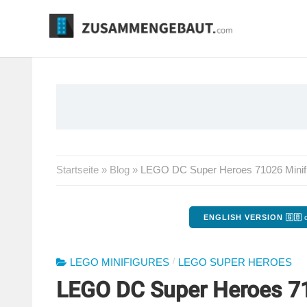
Springe
zum
Inhalt
Startseite
»
Blog
»
LEGO DC Super Heroes 71026 Minifigu
ENGLISH VERSION 🇬🇧
o
/
LEGO MINIFIGURES
LEGO SUPER HEROES
LEGO DC Super Heroes 71