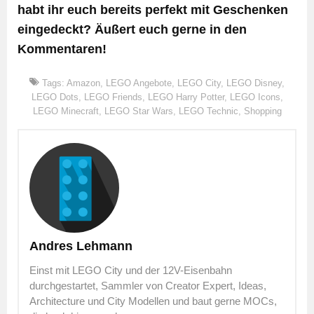
habt ihr euch bereits perfekt mit Geschenken
eingedeckt? Äußert euch gerne in den
Kommentaren!
Tags:
Amazon
,
LEGO Angebote
,
LEGO City
,
LEGO Disney
,
LEGO Dots
,
LEGO Friends
,
LEGO Harry Potter
,
LEGO Icons
,
LEGO Minecraft
,
LEGO Star Wars
,
LEGO Technic
,
Shopping
Andres Lehmann
Einst mit LEGO City und der 12V-Eisenbahn
durchgestartet, Sammler von Creator Expert, Ideas,
Architecture und City Modellen und baut gerne MOCs,