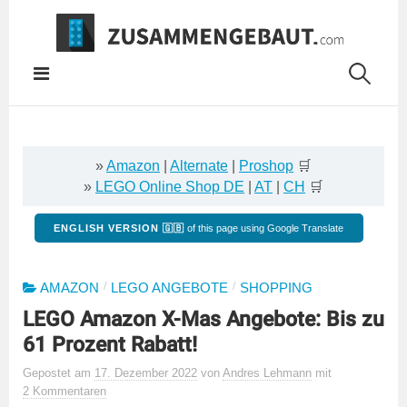
Springe
zum
Inhalt
»
Amazon
|
Alternate
|
Proshop
🛒
»
LEGO Online Shop DE
|
AT
|
CH
🛒
ENGLISH VERSION 🇬🇧
of this page using Google Translate
/
/
AMAZON
LEGO ANGEBOTE
SHOPPING
LEGO Amazon X-Mas Angebote: Bis zu
61 Prozent Rabatt!
Gepostet
am
17. Dezember 2022
von
Andres Lehmann
mit
2 Kommentaren