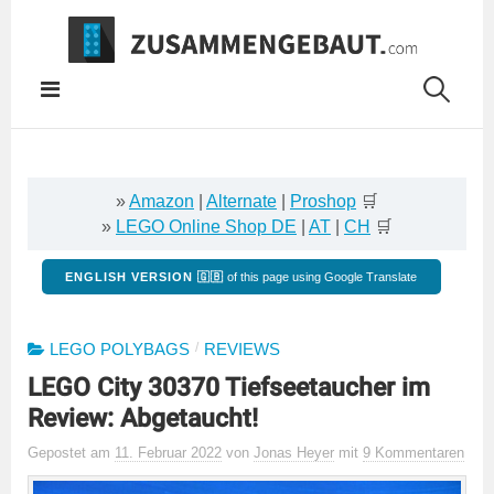
Springe
zum
Inhalt
»
Amazon
|
Alternate
|
Proshop
🛒
»
LEGO Online Shop DE
|
AT
|
CH
🛒
ENGLISH VERSION 🇬🇧
of this page using Google Translate
/
LEGO POLYBAGS
REVIEWS
LEGO City 30370 Tiefseetaucher im
Review: Abgetaucht!
Gepostet
am
11. Februar 2022
von
Jonas Heyer
mit
9 Kommentaren