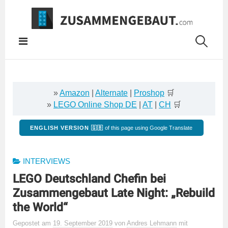
Springe
zum
Inhalt
»
Amazon
|
Alternate
|
Proshop
🛒
»
LEGO Online Shop DE
|
AT
|
CH
🛒
ENGLISH VERSION 🇬🇧
of this page using Google Translate
INTERVIEWS
LEGO Deutschland Chefin bei
Zusammengebaut Late Night: „Rebuild
the World“
Gepostet
am
19. September 2019
von
Andres Lehmann
mit