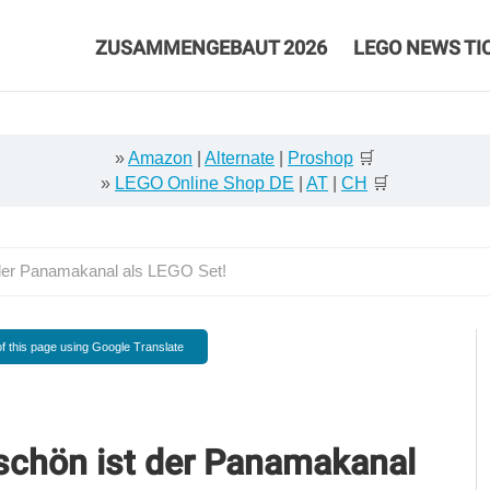
ZUSAMMENGEBAUT 2026
LEGO NEWS TI
»
Amazon
|
Alternate
|
Proshop
🛒
»
LEGO Online Shop DE
|
AT
|
CH
🛒
der Panamakanal als LEGO Set!
f this page using Google Translate
schön ist der Panamakanal