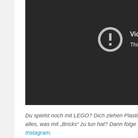
Du spielst noch mit LEGO? Dich ziehen Plasti
alles, was mit „Bricks“ zu tun hat? Dann folg
Instagram
.