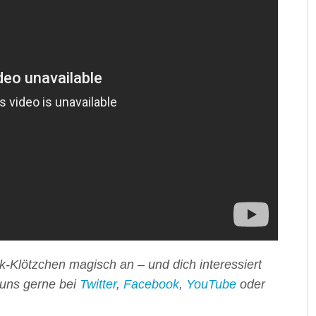
k-Klötzchen magisch an – und dich interessiert
e uns gerne bei
Twitter
,
Facebook
,
YouTube
oder