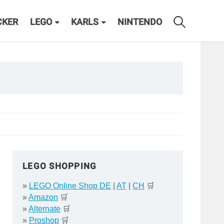
CKER
LEGO
KARLS
NINTENDO
LEGO SHOPPING
»
LEGO Online Shop DE
|
AT
|
CH
🛒
»
Amazon
🛒
»
Alternate
🛒
»
Proshop
🛒