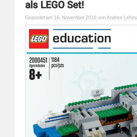
als LEGO Set!
Gepostet
am
16. November 2016
von
Andres Lehm