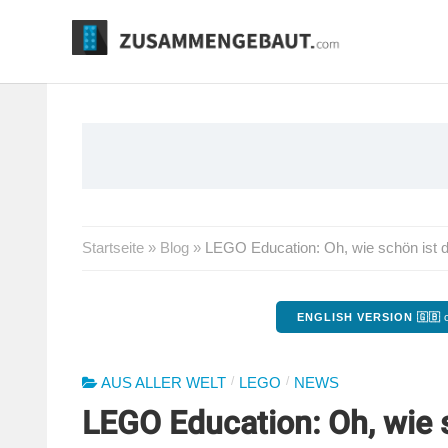
Springe
zum
Inhalt
Startseite
»
Blog
»
LEGO Education: Oh, wie schön ist 
ENGLISH VERSION 🇬🇧
o
/
/
AUS ALLER WELT
LEGO
NEWS
LEGO Education: Oh, wie 