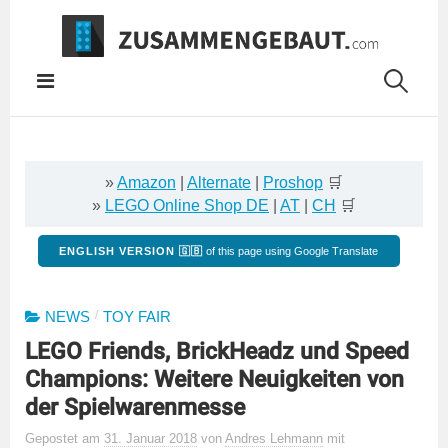
Springe
zum
Inhalt
»
Amazon
|
Alternate
|
Proshop
🛒
»
LEGO Online Shop DE
|
AT
|
CH
🛒
ENGLISH VERSION 🇬🇧
of this page using Google Translate
/
NEWS
TOY FAIR
LEGO Friends, BrickHeadz und Speed
Champions: Weitere Neuigkeiten von
der Spielwarenmesse
Gepostet
am
31. Januar 2018
von
Andres Lehmann
mit