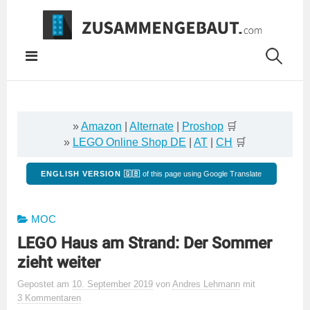
Springe
zum
Inhalt
»
Amazon
|
Alternate
|
Proshop
🛒
»
LEGO Online Shop DE
|
AT
|
CH
🛒
ENGLISH VERSION 🇬🇧
of this page using Google Translate
MOC
LEGO Haus am Strand: Der Sommer
zieht weiter
Gepostet
am
10. September 2019
von
Andres Lehmann
mit
3 Kommentaren