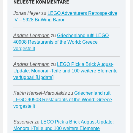
NEUESTE KOMMENTARE
Jonas Heyer
zu
LEGO Adventurers Retrospektive
IV – 5928 Bi-Wing Baron
Andres Lehmann
zu
Griechenland ruft! LEGO
40908 Restaurants of the World: Greece
vorgestellt
Andres Lehmann
zu
LEGO Pick a Brick August-
Update: Monorail-Teile und 100 weitere Elemente
verfügbar! [Update]
Katrin Hensel-Maroulakis
zu
Griechenland ruft!
LEGO 40908 Restaurants of the World: Greece
vorgestellt
Susemiel
zu
LEGO Pick a Brick August-Update:
Monorail-Teile und 100 weitere Elemente