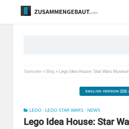
Springe
zum
Inhalt
Startseite
»
Blog
»
Lego Idea House: Star Wars Museum
ENGLISH VERSION 🇬🇧
o
/
/
LEGO
LEGO STAR WARS
NEWS
Lego Idea House: Star W