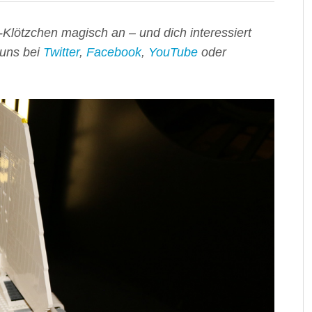
-Klötzchen magisch an – und dich interessiert
 uns bei
Twitter
,
Facebook
,
YouTube
oder