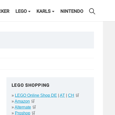
CKER
LEGO
KARLS
NINTENDO
LEGO SHOPPING
»
LEGO Online Shop DE
|
AT
|
CH
🛒
»
Amazon
🛒
»
Alternate
🛒
»
Proshop
🛒