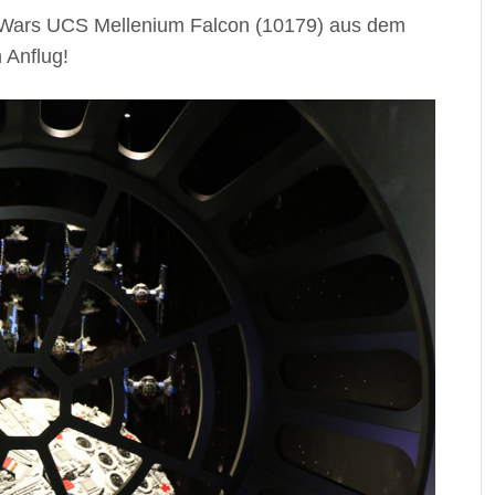
ar Wars UCS Mellenium Falcon (10179) aus dem
 Anflug!