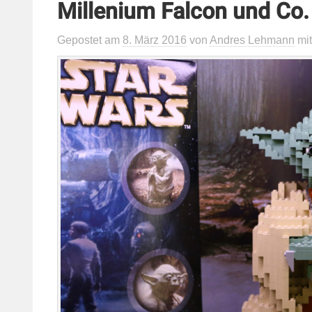
Millenium Falcon und Co.
Gepostet
am
8. März 2016
von
Andres Lehmann
mi