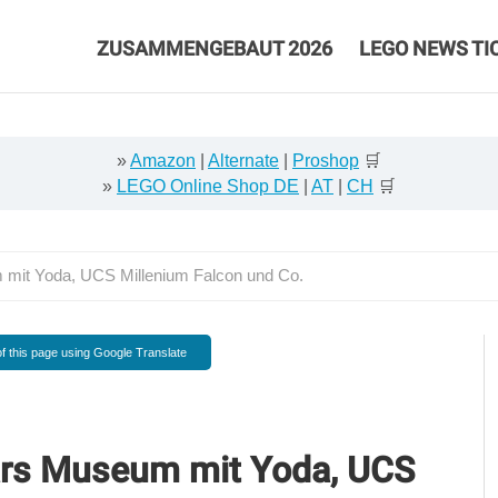
ZUSAMMENGEBAUT 2026
LEGO NEWS TI
»
Amazon
|
Alternate
|
Proshop
🛒
»
LEGO Online Shop DE
|
AT
|
CH
🛒
 mit Yoda, UCS Millenium Falcon und Co.
f this page using Google Translate
ars Museum mit Yoda, UCS