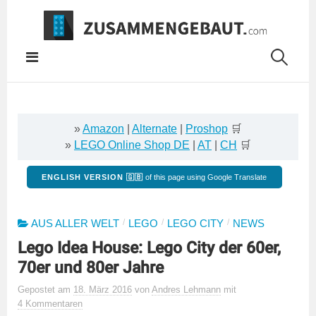
Springe
zum
Inhalt
»
Amazon
|
Alternate
|
Proshop
🛒
»
LEGO Online Shop DE
|
AT
|
CH
🛒
ENGLISH VERSION 🇬🇧
of this page using Google Translate
/
/
/
AUS ALLER WELT
LEGO
LEGO CITY
NEWS
Lego Idea House: Lego City der 60er,
70er und 80er Jahre
Gepostet
am
18. März 2016
von
Andres Lehmann
mit
4 Kommentaren