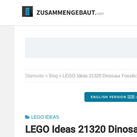
Springe
zum
Inhalt
Startseite
»
Blog
»
LEGO Ideas 21320 Dinosaur Fossils: B
ENGLISH VERSION 🇬🇧
o
LEGO IDEAS
LEGO Ideas 21320 Dinosaur