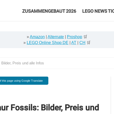
ZUSAMMENGEBAUT 2026
LEGO NEWS TI
»
Amazon
|
Alternate
|
Proshop
🛒
»
LEGO Online Shop DE
|
AT
|
CH
🛒
ilder, Preis und alle Infos
f this page using Google Translate
 Fossils: Bilder, Preis und