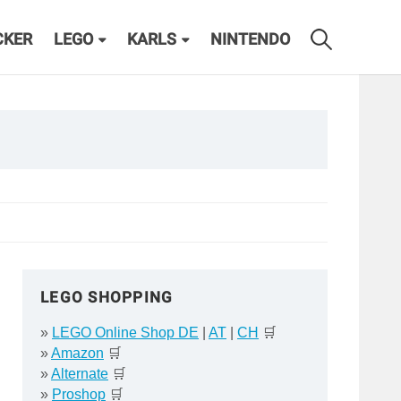
CKER
LEGO
KARLS
NINTENDO
LEGO SHOPPING
»
LEGO Online Shop DE
|
AT
|
CH
🛒
»
Amazon
🛒
»
Alternate
🛒
»
Proshop
🛒