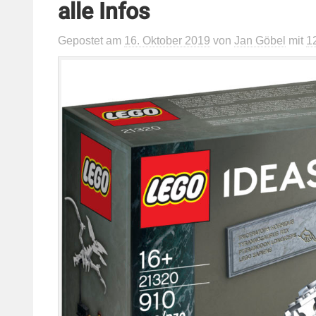
alle Infos
Gepostet
am
16. Oktober 2019
von
Jan Göbel
mit
1