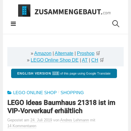
Springe
zum
Inhalt
»
Amazon
|
Alternate
|
Proshop
🛒
»
LEGO Online Shop DE
|
AT
|
CH
🛒
ENGLISH VERSION 🇬🇧
of this page using Google Translate
/
LEGO ONLINE SHOP
SHOPPING
LEGO Ideas Baumhaus 21318 ist im
VIP-Vorverkauf erhältlich
Gepostet
am
24. Juli 2019
von
Andres Lehmann
mit
14 Kommentaren