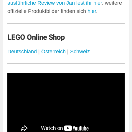
ausführliche Review von Jan lest ihr hier
, weitere
offizielle Produktbilder finden sich
hier
.
LEGO Online Shop
Deutschland
|
Österreich
|
Schweiz