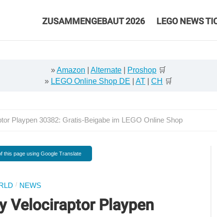
ZUSAMMENGEBAUT 2026
LEGO NEWS TI
»
Amazon
|
Alternate
|
Proshop
🛒
»
LEGO Online Shop DE
|
AT
|
CH
🛒
tor Playpen 30382: Gratis-Beigabe im LEGO Online Shop
f this page using Google Translate
/
RLD
NEWS
 Velociraptor Playpen