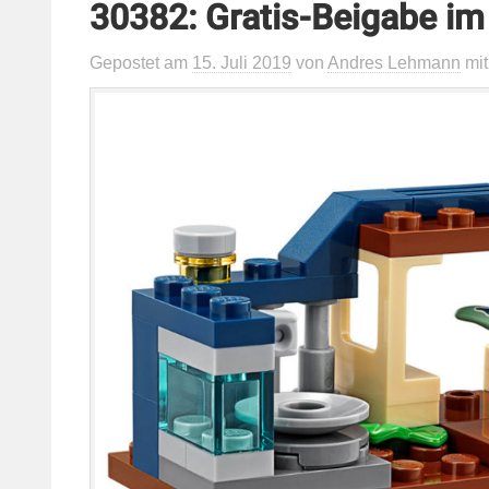
30382: Gratis-Beigabe i
Gepostet
am
15. Juli 2019
von
Andres Lehmann
mi