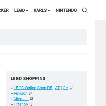
CKER
LEGO
KARLS
NINTENDO
LEGO SHOPPING
»
LEGO Online Shop DE
|
AT
|
CH
🛒
»
Amazon
🛒
»
Alternate
🛒
»
Proshop
🛒