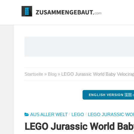
Springe
zum
Inhalt
Startseite
»
Blog
»
LEGO Jurassic World Baby Velocirap
ENGLISH VERSION 🇬🇧
o
/
/
AUS ALLER WELT
LEGO
LEGO JURASSIC WO
LEGO Jurassic World Baby