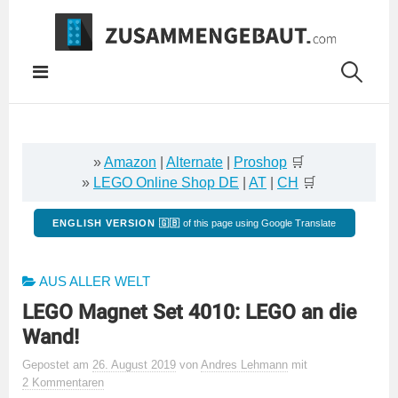
Springe
zum
Inhalt
»
Amazon
|
Alternate
|
Proshop
🛒
»
LEGO Online Shop DE
|
AT
|
CH
🛒
ENGLISH VERSION 🇬🇧
of this page using Google Translate
AUS ALLER WELT
LEGO Magnet Set 4010: LEGO an die
Wand!
Gepostet
am
26. August 2019
von
Andres Lehmann
mit
2 Kommentaren