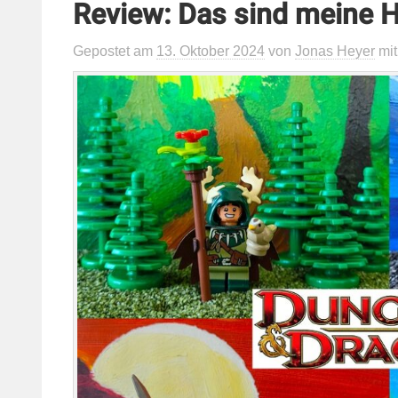
Review: Das sind meine H
Gepostet
am
13. Oktober 2024
von
Jonas Heyer
mi