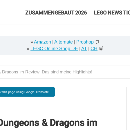
ZUSAMMENGEBAUT 2026
LEGO NEWS TI
»
Amazon
|
Alternate
|
Proshop
🛒
»
LEGO Online Shop DE
|
AT
|
CH
🛒
Dragons im Review: Das sind meine Highlights!
f this page using Google Translate
 Dungeons & Dragons im