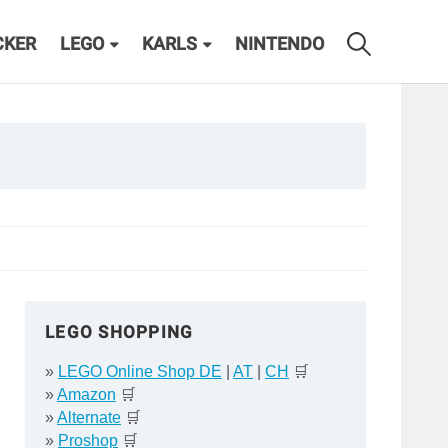
CKER
LEGO
KARLS
NINTENDO
LEGO SHOPPING
»
LEGO Online Shop DE
|
AT
|
CH
🛒
»
Amazon
🛒
»
Alternate
🛒
»
Proshop
🛒