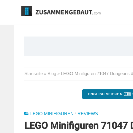
Springe
zum
Inhalt
Startseite
»
Blog
»
LEGO Minifiguren 71047 Dungeons & 
ENGLISH VERSION 🇬🇧
o
/
LEGO MINIFIGUREN
REVIEWS
LEGO Minifiguren 71047