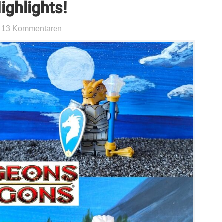
ighlights!
t
13 Kommentaren