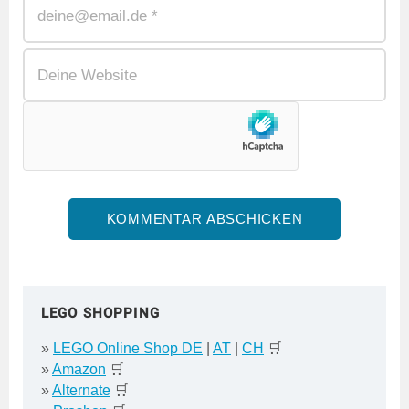
LEGO SHOPPING
»
LEGO Online Shop DE
|
AT
|
CH
🛒
»
Amazon
🛒
»
Alternate
🛒