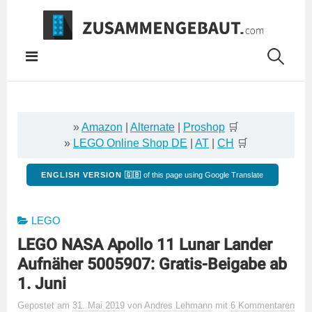
Springe
zum
Inhalt
»
Amazon
|
Alternate
|
Proshop
🛒
»
LEGO Online Shop DE
|
AT
|
CH
🛒
ENGLISH VERSION 🇬🇧
of this page using Google Translate
LEGO
LEGO NASA Apollo 11 Lunar Lander
Aufnäher 5005907: Gratis-Beigabe ab
1. Juni
Gepostet
am
31. Mai 2019
von
Andres Lehmann
mit
6 Kommentaren