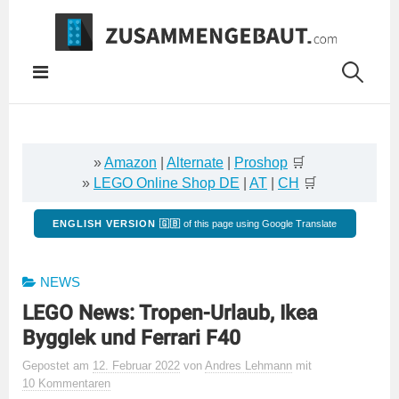
Springe
zum
Inhalt
»
Amazon
|
Alternate
|
Proshop
🛒
»
LEGO Online Shop DE
|
AT
|
CH
🛒
ENGLISH VERSION 🇬🇧
of this page using Google Translate
NEWS
LEGO News: Tropen-Urlaub, Ikea
Bygglek und Ferrari F40
Gepostet
am
12. Februar 2022
von
Andres Lehmann
mit
10 Kommentaren