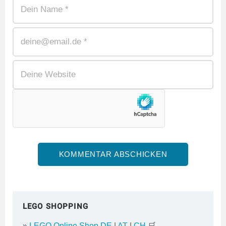
LEGO SHOPPING
»
LEGO Online Shop DE
|
AT
|
CH
🛒