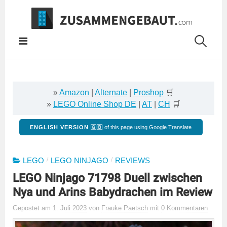
Springe
zum
Inhalt
»
Amazon
|
Alternate
|
Proshop
🛒
»
LEGO Online Shop DE
|
AT
|
CH
🛒
ENGLISH VERSION 🇬🇧
of this page using Google Translate
/
/
LEGO
LEGO NINJAGO
REVIEWS
LEGO Ninjago 71798 Duell zwischen
Nya und Arins Babydrachen im Review
Gepostet
am
1. Juli 2023
von
Frauke Paetsch
mit
0 Kommentaren