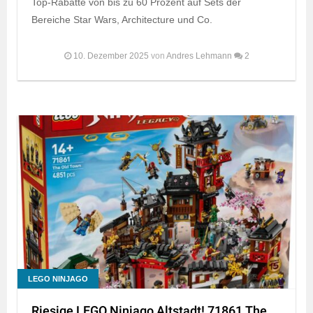
Top-Rabatte von bis zu 60 Prozent auf Sets der
Bereiche Star Wars, Architecture und Co.
10. Dezember 2025
von
Andres Lehmann
2
LEGO NINJAGO
Riesige LEGO Ninjago Altstadt! 71861 The