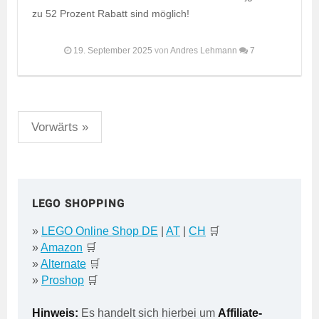
zu 52 Prozent Rabatt sind möglich!
19. September 2025
von
Andres Lehmann
7
Seitennummerierung
Vorwärts »
der
Beiträge
LEGO SHOPPING
»
LEGO Online Shop DE
|
AT
|
CH
🛒
»
Amazon
🛒
»
Alternate
🛒
»
Proshop
🛒
Hinweis:
Es handelt sich hierbei um
Affiliate-