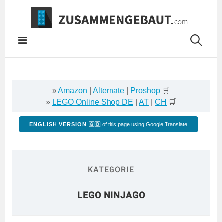
Springe
zum
Inhalt
»
Amazon
|
Alternate
|
Proshop
🛒
»
LEGO Online Shop DE
|
AT
|
CH
🛒
ENGLISH VERSION 🇬🇧
of this page using Google Translate
KATEGORIE
LEGO NINJAGO