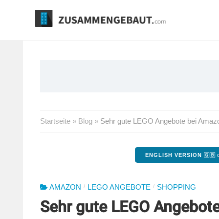
Springe
zum
Inhalt
Startseite
»
Blog
»
Sehr gute LEGO Angebote bei Amazon:
ENGLISH VERSION 🇬🇧
o
/
/
AMAZON
LEGO ANGEBOTE
SHOPPING
Sehr gute LEGO Angebote