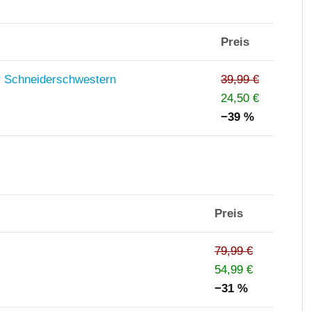
Preis
r Schneiderschwestern
39,99 €
24,50 €
−39 %
Preis
79,99 €
54,99 €
−31 %