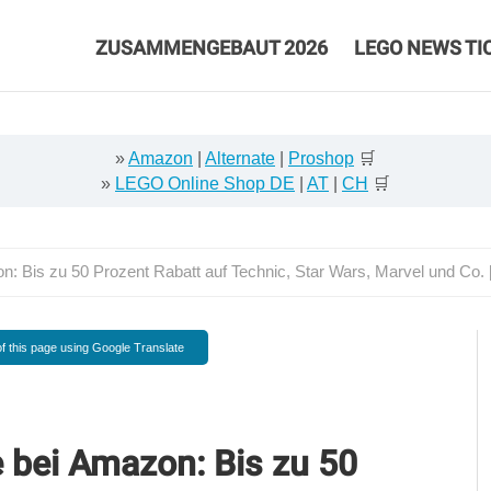
ZUSAMMENGEBAUT 2026
LEGO NEWS TI
»
Amazon
|
Alternate
|
Proshop
🛒
»
LEGO Online Shop DE
|
AT
|
CH
🛒
 Bis zu 50 Prozent Rabatt auf Technic, Star Wars, Marvel und Co. 
f this page using Google Translate
 bei Amazon: Bis zu 50