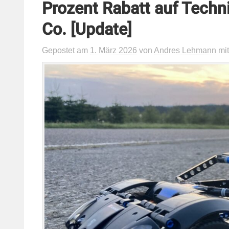
Prozent Rabatt auf Techni
Co. [Update]
Gepostet
am
1. März 2026
von
Andres Lehmann
mi