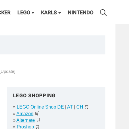
CKER
LEGO
KARLS
NINTENDO
[Update]
LEGO SHOPPING
»
LEGO Online Shop DE
|
AT
|
CH
🛒
»
Amazon
🛒
»
Alternate
🛒
»
Proshop
🛒