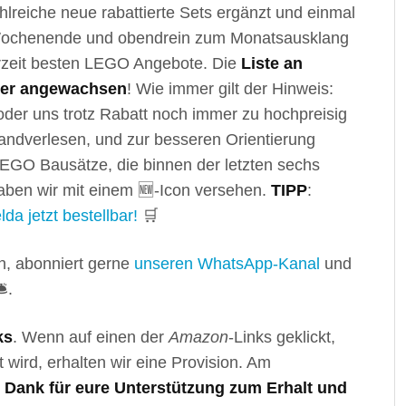
lreiche neue rabattierte Sets ergänzt und einmal
 Wochenende und obendrein zum Monatsausklang
erzeit besten LEGO Angebote. Die
Liste an
ieder angewachsen
! Wie immer gilt der Hinweis:
 oder uns trotz Rabatt noch immer zu hochpreisig
handverlesen, und zur besseren Orientierung
 LEGO Bausätze, die binnen der letzten sechs
ben wir mit einem 🆕-Icon versehen.
TIPP
:
a jetzt bestellbar!
🛒
, abonniert gerne
unseren WhatsApp-Kanal
und
️.
ks
. Wenn auf einen der
Amazon
-Links geklickt,
t wird, erhalten wir eine Provision. Am
n Dank für eure Unterstützung zum Erhalt und