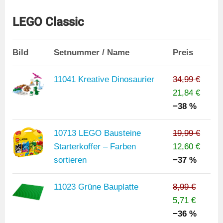
LEGO Classic
Bild
Setnummer / Name
Preis
11041 Kreative Dinosaurier
34,99 €
21,84 €
−38 %
10713 LEGO Bausteine
19,99 €
Starterkoffer – Farben
12,60 €
sortieren
−37 %
11023 Grüne Bauplatte
8,99 €
5,71 €
−36 %