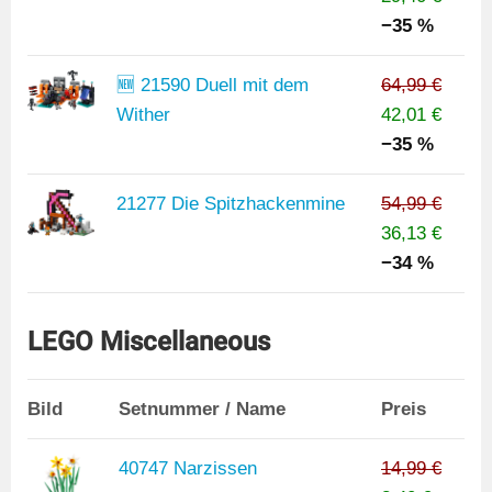
−35 %
🆕 21590 Duell mit dem
64,99 €
Wither
42,01 €
−35 %
21277 Die Spitzhackenmine
54,99 €
36,13 €
−34 %
LEGO Miscellaneous
Bild
Setnummer / Name
Preis
40747 Narzissen
14,99 €