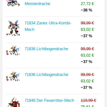
Meisterdrache
27,72 €
−38 %
71834 Zanes Ultra-Kombi-
99,99 €
Mech
63,02 €
−37 %
71836 Lichtbogendrache
99,99 €
63,02 €
−37 %
71836 Lichtbogendrache
99,99 €
63,02 €
−37 %
71846 Der Feuerritter-Mech
119,99 €
75,61 €