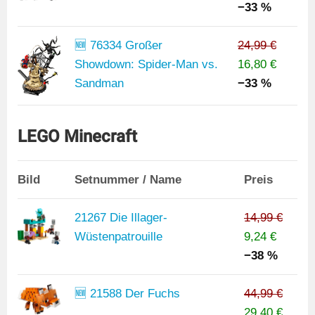
−33 %
🆕 76334 Großer
24,99 €
Showdown: Spider-Man vs.
16,80 €
Sandman
−33 %
LEGO Minecraft
Bild
Setnummer / Name
Preis
21267 Die Illager-
14,99 €
Wüstenpatrouille
9,24 €
−38 %
🆕 21588 Der Fuchs
44,99 €
29,40 €