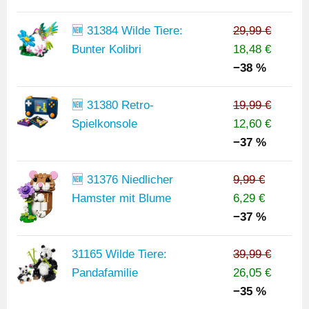
🆕 31384 Wilde Tiere:
29,99 €
Bunter Kolibri
18,48 €
−38 %
🆕 31380 Retro-
19,99 €
Spielkonsole
12,60 €
−37 %
🆕 31376 Niedlicher
9,99 €
Hamster mit Blume
6,29 €
−37 %
31165 Wilde Tiere:
39,99 €
Pandafamilie
26,05 €
−35 %