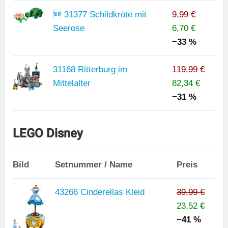
🆕 31377 Schildkröte mit
9,99 €
Seerose
6,70 €
−33 %
31168 Ritterburg im
119,99 €
Mittelalter
82,34 €
−31 %
LEGO Disney
Bild
Setnummer / Name
Preis
43266 Cinderellas Kleid
39,99 €
23,52 €
−41 %