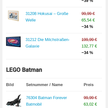
−39 %
31208 Hokusai – Große
99,99 €
Welle
65,54 €
−34 %
31212 Die Milchstraßen-
199,99 €
Galaxie
132,77 €
−34 %
LEGO Batman
Bild
Setnummer / Name
Preis
76304 Batman Forever
99,99 €
Batmobil
63,02 €