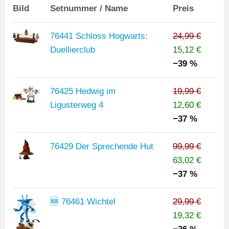
Bild
Setnummer / Name
Preis
76441 Schloss Hogwarts:
24,99 €
Duellierclub
15,12 €
−39 %
76425 Hedwig im
19,99 €
Ligusterweg 4
12,60 €
−37 %
76429 Der Sprechende Hut
99,99 €
63,02 €
−37 %
🆕 76461 Wichtel
29,99 €
19,32 €