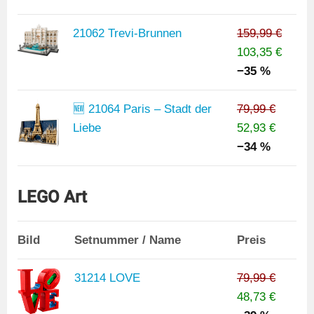
21062 Trevi-Brunnen
159,99 €
103,35 €
−35 %
🆕 21064 Paris – Stadt der
79,99 €
Liebe
52,93 €
−34 %
LEGO Art
Bild
Setnummer / Name
Preis
31214 LOVE
79,99 €
48,73 €