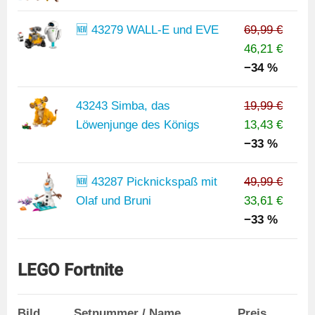
🆕 43279 WALL-E und EVE
69,99 €
46,21 €
−34 %
43243 Simba, das
19,99 €
Löwenjunge des Königs
13,43 €
−33 %
🆕 43287 Picknickspaß mit
49,99 €
Olaf und Bruni
33,61 €
−33 %
LEGO Fortnite
Bild
Setnummer / Name
Preis