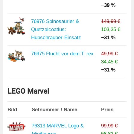
−39 %
76976 Spinosaurier &
149,99 €
Quetzalcoatlus:
103,35 €
Hubschrauber-Einsatz
−31 %
76975 Flucht vor dem T. rex
49,99 €
34,45 €
−31 %
LEGO Marvel
Bild
Setnummer / Name
Preis
76313 MARVEL Logo &
99,99 €
Minifiguren
58,82 €