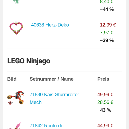
8,40 €
−44 %
40638 Herz-Deko
12,99 €
7,97 €
−39 %
LEGO Ninjago
Bild
Setnummer / Name
Preis
71830 Kais Sturmreiter-
49,99 €
Mech
28,56 €
−43 %
71842 Rontu der
44,99 €