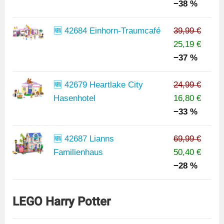
−38 %
🆕 42684 Einhorn-Traumcafé
39,99 €
25,19 €
−37 %
🆕 42679 Heartlake City
24,99 €
Hasenhotel
16,80 €
−33 %
🆕 42687 Lianns
69,99 €
Familienhaus
50,40 €
−28 %
LEGO Harry Potter