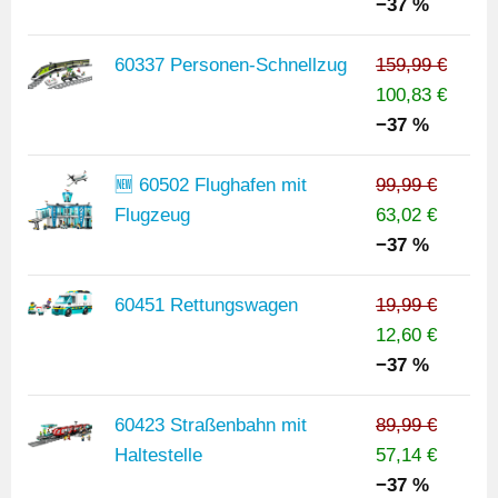
−37 %
60337 Personen-Schnellzug
159,99 €
100,83 €
−37 %
🆕 60502 Flughafen mit
99,99 €
Flugzeug
63,02 €
−37 %
60451 Rettungswagen
19,99 €
12,60 €
−37 %
60423 Straßenbahn mit
89,99 €
Haltestelle
57,14 €
−37 %