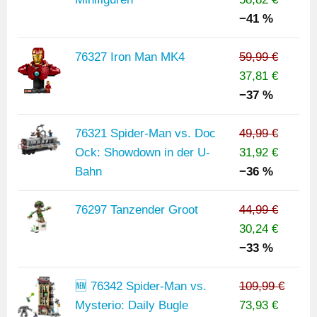
−41 %
76327 Iron Man MK4
59,99 €
37,81 €
−37 %
76321 Spider-Man vs. Doc
49,99 €
Ock: Showdown in der U-
31,92 €
Bahn
−36 %
76297 Tanzender Groot
44,99 €
30,24 €
−33 %
🆕 76342 Spider-Man vs.
109,99 €
Mysterio: Daily Bugle
73,93 €