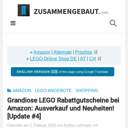
Springe
zum
Inhalt
»
Amazon
|
Alternate
|
Proshop
🛒
»
LEGO Online Shop DE
|
AT
|
CH
🛒
ENGLISH VERSION 🇬🇧
of this page using Google Translate
/
/
AMAZON
LEGO ANGEBOTE
SHOPPING
Grandiose LEGO Rabattgutscheine bei
Amazon: Ausverkauf und Neuheiten!
[Update #4]
Gepostet
am
5. Februar 2026
von
Andres Lehmann
mit