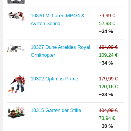
10330 McLaren MP4/4 &
79,99 €
Ayrton Senna
52,93 €
−34 %
10327 Dune Atreides Royal
164,99 €
Ornithopter
109,24 €
−34 %
10302 Optimus Prime
179,99 €
120,16 €
−33 %
10315 Garten der Stille
104,99 €
73,94 €
−30 %