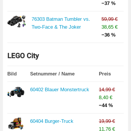
−37 %
76303 Batman Tumbler vs.
59,99 €
Two-Face & The Joker
38,65 €
−36 %
LEGO City
Bild
Setnummer / Name
Preis
60402 Blauer Monstertruck
14,99 €
8,40 €
−44 %
60404 Burger-Truck
19,99 €
11,76 €