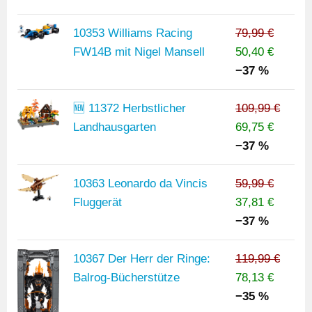
10353 Williams Racing
79,99 €
FW14B mit Nigel Mansell
50,40 €
−37 %
🆕 11372 Herbstlicher
109,99 €
Landhausgarten
69,75 €
−37 %
10363 Leonardo da Vincis
59,99 €
Fluggerät
37,81 €
−37 %
10367 Der Herr der Ringe:
119,99 €
Balrog-Bücherstütze
78,13 €
−35 %