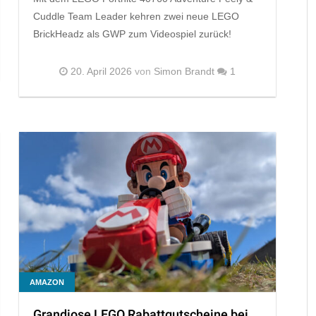
Cuddle Team Leader kehren zwei neue LEGO
BrickHeadz als GWP zum Videospiel zurück!
20. April 2026
von
Simon Brandt
1
AMAZON
Grandiose LEGO Rabattgutscheine bei