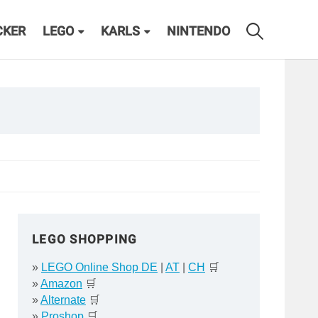
CKER
LEGO
KARLS
NINTENDO
LEGO SHOPPING
»
LEGO Online Shop DE
|
AT
|
CH
🛒
»
Amazon
🛒
»
Alternate
🛒
»
Proshop
🛒