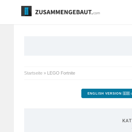
Springe
zum
Inhalt
Startseite
»
LEGO Fortnite
ENGLISH VERSION 🇬🇧
o
KAT