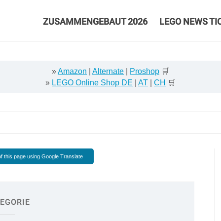
ZUSAMMENGEBAUT 2026
LEGO NEWS TI
»
Amazon
|
Alternate
|
Proshop
🛒
»
LEGO Online Shop DE
|
AT
|
CH
🛒
f this page using Google Translate
EGORIE