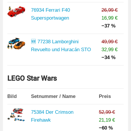
76934 Ferrari F40
26,99 €
Supersportwagen
16,99 €
−37 %
🆕 77238 Lamborghini
49,99 €
Revuelto und Huracán STO
32,99 €
−34 %
LEGO Star Wars
Bild
Setnummer / Name
Preis
75384 Der Crimson
52,99 €
Firehawk
21,19 €
−60 %