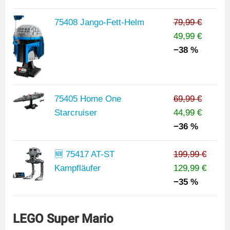
75408 Jango-Fett-Helm
79,99 €
49,99 €
−38 %
75405 Home One
69,99 €
Starcruiser
44,99 €
−36 %
🆕 75417 AT-ST
199,99 €
Kampfläufer
129,99 €
−35 %
LEGO Super Mario