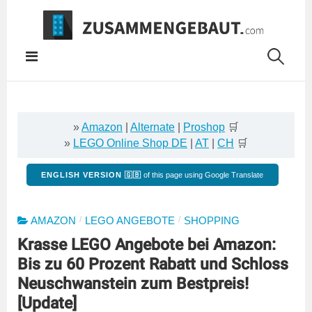
Springe
zum
Inhalt
»
Amazon
|
Alternate
|
Proshop
🛒
»
LEGO Online Shop DE
|
AT
|
CH
🛒
ENGLISH VERSION 🇬🇧
of this page using Google Translate
/
/
AMAZON
LEGO ANGEBOTE
SHOPPING
Krasse LEGO Angebote bei Amazon:
Bis zu 60 Prozent Rabatt und Schloss
Neuschwanstein zum Bestpreis!
[Update]