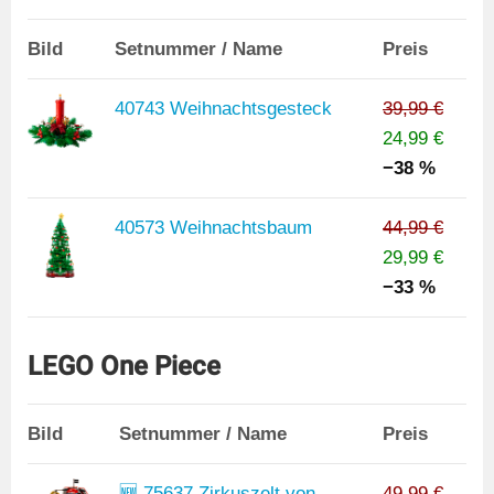
Bild
Setnummer / Name
Preis
40743 Weihnachtsgesteck
39,99 €
24,99 €
−38 %
40573 Weihnachtsbaum
44,99 €
29,99 €
−33 %
LEGO One Piece
Bild
Setnummer / Name
Preis
🆕 75637 Zirkuszelt von
49,99 €