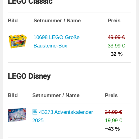
LEGO Classic
Bild
Setnummer / Name
Preis
10698 LEGO Große
49,99 €
Bausteine-Box
33,99 €
−32 %
LEGO Disney
Bild
Setnummer / Name
Preis
🆕 43273 Adventskalender
34,99 €
2025
19,99 €
−43 %