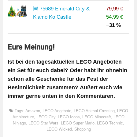
🆕 75689 Emerald City &
79,99 €
Kiamo Ko Castle
54,99 €
−31 %
Eure Meinung!
Ist bei den tagesaktuellen LEGO Angeboten
ein Set für euch dabei? Oder habt ihr ohnehin
schon alle Geschenke für das Fest der
Besinnlichkeit zusammen? Äußert euch wie
immer gerne unten in den Kommentaren.
Tags:
Amazon
,
LEGO Angebote
,
LEGO Animal Crossing
,
LEGO
Architecture
,
LEGO City
,
LEGO Icons
,
LEGO Minecraft
,
LEGO
Ninjago
,
LEGO Star Wars
,
LEGO Super Mario
,
LEGO Technic
,
LEGO Wicked
,
Shopping