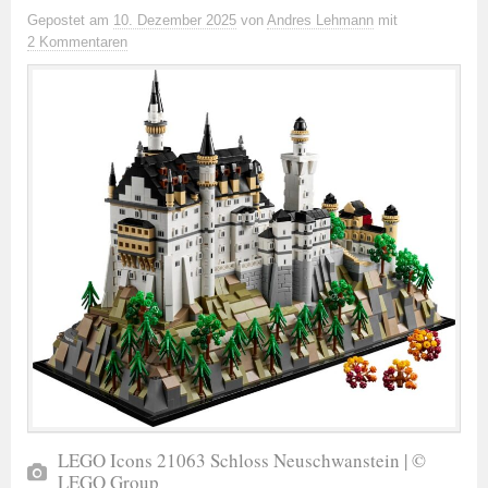
Gepostet
am
10. Dezember 2025
von
Andres Lehmann
mit
2 Kommentaren
LEGO Icons 21063 Schloss Neuschwanstein | ©
LEGO Group