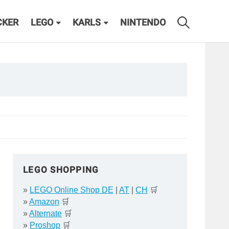
CKER
LEGO
KARLS
NINTENDO
LEGO SHOPPING
»
LEGO Online Shop DE
|
AT
|
CH
🛒
»
Amazon
🛒
»
Alternate
🛒
»
Proshop
🛒