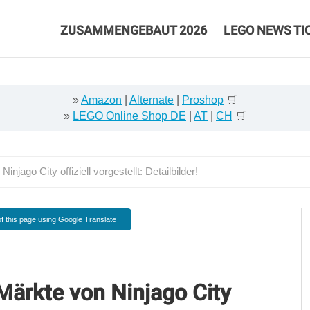
ZUSAMMENGEBAUT 2026
LEGO NEWS TI
»
Amazon
|
Alternate
|
Proshop
🛒
»
LEGO Online Shop DE
|
AT
|
CH
🛒
ago City offiziell vorgestellt: Detailbilder!
f this page using Google Translate
ärkte von Ninjago City