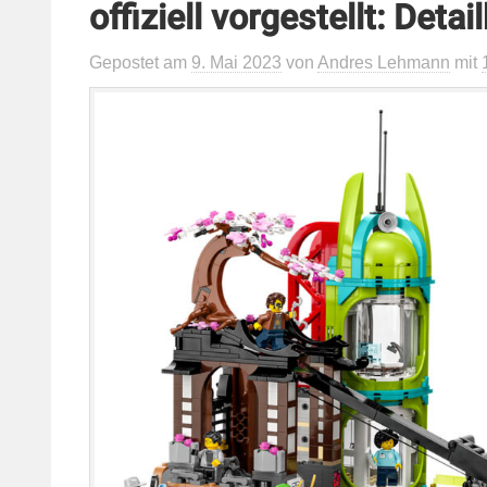
offiziell vorgestellt: Detail
Gepostet
am
9. Mai 2023
von
Andres Lehmann
mit