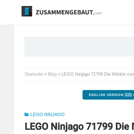
Springe
zum
Inhalt
Startseite
»
Blog
»
LEGO Ninjago 71799 Die Märkte von Ninj
ENGLISH VERSION 🇬🇧
o
LEGO NINJAGO
LEGO Ninjago 71799 Die M