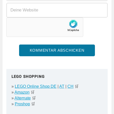
LEGO SHOPPING
»
LEGO Online Shop DE
|
AT
|
CH
🛒
»
Amazon
🛒
»
Alternate
🛒
»
Proshop
🛒