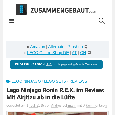
Springe
zum
Inhalt
»
Amazon
|
Alternate
|
Proshop
🛒
»
LEGO Online Shop DE
|
AT
|
CH
🛒
ENGLISH VERSION 🇬🇧
of this page using Google Translate
/
/
LEGO NINJAGO
LEGO SETS
REVIEWS
Lego Ninjago Ronin R.E.X. im Review:
Mit Airjitzu ab in die Lüfte
Gepostet
am
1. Juli 2015
von
Andres Lehmann
mit
0 Kommentaren