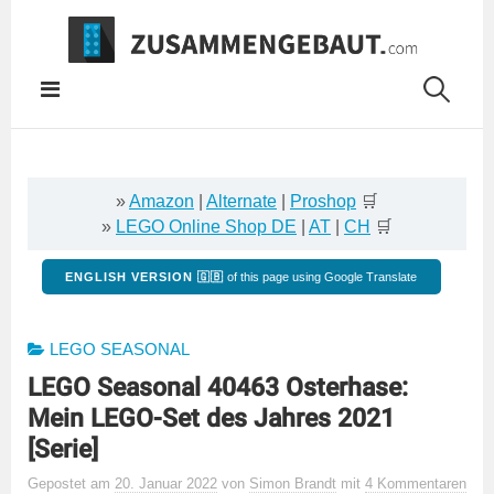
Springe
zum
Inhalt
»
Amazon
|
Alternate
|
Proshop
🛒
»
LEGO Online Shop DE
|
AT
|
CH
🛒
ENGLISH VERSION 🇬🇧
of this page using Google Translate
LEGO SEASONAL
LEGO Seasonal 40463 Osterhase:
Mein LEGO-Set des Jahres 2021
[Serie]
Gepostet
am
20. Januar 2022
von
Simon Brandt
mit
4 Kommentaren