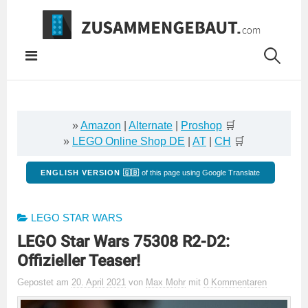
Springe
zum
Inhalt
»
Amazon
|
Alternate
|
Proshop
🛒
»
LEGO Online Shop DE
|
AT
|
CH
🛒
ENGLISH VERSION 🇬🇧
of this page using Google Translate
LEGO STAR WARS
LEGO Star Wars 75308 R2-D2:
Offizieller Teaser!
Gepostet
am
20. April 2021
von
Max Mohr
mit
0 Kommentaren